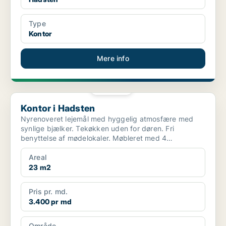
Type
Kontor
Mere info
PLATIN
Kontor i Hadsten
Kontor i Hadsten
Nyrenoveret lejemål med hyggelig atmosfære med
synlige bjælker. Tekøkken uden for døren. Fri
benyttelse af mødelokaler. Møbleret med 4
kontorpladser m.v. Fæl...
Areal
23 m2
Pris pr. md.
3.400 pr md
Område