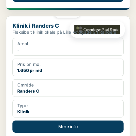
PLATIN
Klinik i Randers C
Klinik i Randers C
Fleksibelt kliniklokale på Lille Voldgade 9 i Randers
Areal
-
Pris pr. md.
1.650 pr md
Område
Randers C
Type
Klinik
Mere info