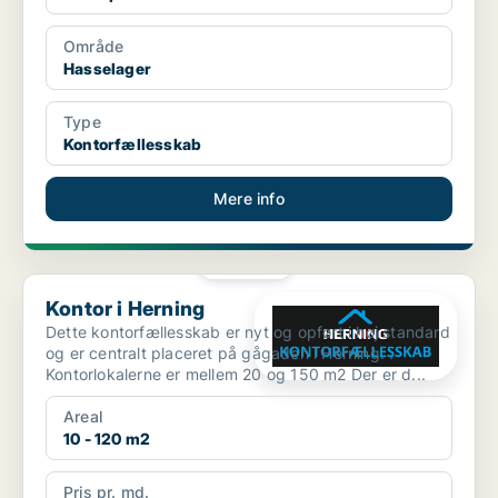
Område
Hasselager
Type
Kontorfællesskab
Mere info
PLATIN
Kontor i Herning
Kontor i Herning
Dette kontorfællesskab er nyt og opført i høj standard
og er centralt placeret på gågaden i Herning. .
Kontorlokalerne er mellem 20 og 150 m2 Der er d...
Areal
10 - 120 m2
Pris pr. md.