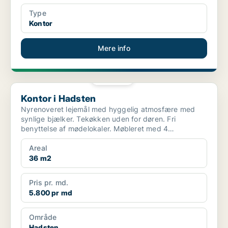
Type
Kontor
Mere info
PLATIN
Kontor i Hadsten
Kontor i Hadsten
Nyrenoveret lejemål med hyggelig atmosfære med
synlige bjælker. Tekøkken uden for døren. Fri
benyttelse af mødelokaler. Møbleret med 4
kontorpladser m.v. Fæl...
Areal
36 m2
Pris pr. md.
5.800 pr md
Område
Hadsten