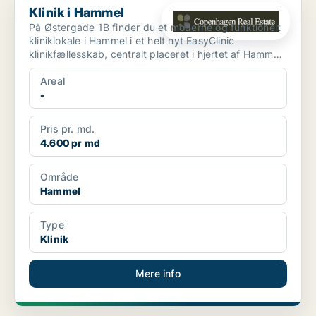
Klinik i Hammel
På Østergade 1B finder du et moderne og funktionelt
kliniklokale i Hammel i et helt nyt EasyClinic
klinikfællesskab, centralt placeret i hjertet af Hammel
by...
Areal
-
Pris pr. md.
4.600 pr md
Område
Hammel
Type
Klinik
Mere info
PLATIN