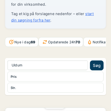
for din virksomhed.
Tag et kig på forslagene nedenfor – eller
start
din søgning forfra her
.
Nye i dag
69
Opdaterede 24h
70
Notifikatio
Uldum
Søg
Pris
Str.
PLATIN
Klinik i Hammel