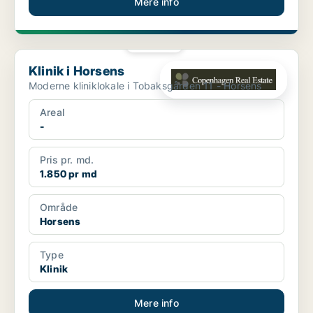
Mere info
PLATIN
Klinik i Horsens
Klinik i Horsens
Moderne kliniklokale i Tobaksgården 11 - Horsens
Areal
-
Pris pr. md.
1.850 pr md
Område
Horsens
Type
Klinik
Mere info