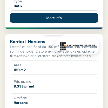
Type
Butik
Mere info
PLATIN
Kontor i Horsens
Kontor i Horsens
Lejemålet består af ca 150 m² kontorafsnit/showroom
som indeholder 2 store nyindrettede lokaler, oplagte
til mødelokaler eller storrumskontorer hvoraf det s...
Areal
150 m2
Pris pr. md.
8.333 pr md
Område
Horsens