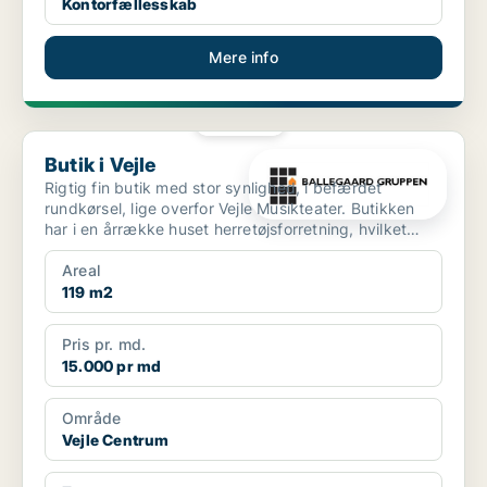
Kontorfællesskab
Mere info
PLATIN
Butik i Vejle
Butik i Vejle
Rigtig fin butik med stor synlighed, i befærdet
rundkørsel, lige overfor Vejle Musikteater. Butikken
har i en årrække huset herretøjsforretning, hvilket
pas...
Areal
119 m2
Pris pr. md.
15.000 pr md
Område
Vejle Centrum