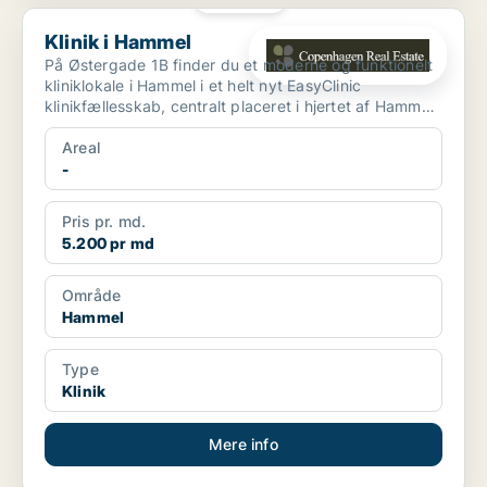
Klinik i Hammel
Klinik i Hammel
På Østergade 1B finder du et moderne og funktionelt
kliniklokale i Hammel i et helt nyt EasyClinic
klinikfællesskab, centralt placeret i hjertet af Hammel
by...
Areal
-
Pris pr. md.
5.200 pr md
Område
Hammel
Type
Klinik
Mere info