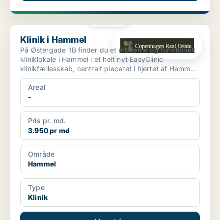
PLATIN
Klinik i Hammel
Klinik i Hammel
På Østergade 1B finder du et moderne og funktionelt
kliniklokale i Hammel i et helt nyt EasyClinic
klinikfællesskab, centralt placeret i hjertet af Hammel
by...
Areal
-
Pris pr. md.
3.950 pr md
Område
Hammel
Type
Klinik