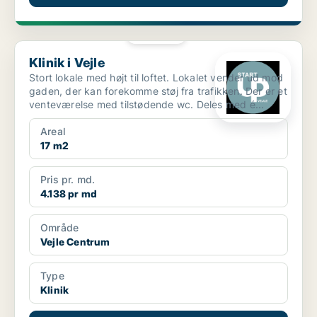
PLATIN
Klinik i Vejle
Klinik i Vejle
Stort lokale med højt til loftet. Lokalet vender ud mod
gaden, der kan forekomme støj fra trafikken. Der er et
venteværelse med tilstødende wc. Deles med é...
Areal
17 m2
Pris pr. md.
4.138 pr md
Område
Vejle Centrum
Type
Klinik