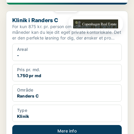
PLATIN
Klinik i Randers C
Klinik i Randers C
For kun 875 kr. pr. person om måneden i de første 3
måneder kan du leje dit eget private kontorlokale. Det
er den perfekte løsning for dig, der ønsker et pro...
Areal
-
Pris pr. md.
1.750 pr md
Område
Randers C
Type
Klinik
Mere info