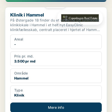
PLATIN
Klinik i Hammel
Klinik i Hammel
På Østergade 1B finder du et moderne og funktionelt
kliniklokale i Hammel i et helt nyt EasyClinic
klinikfællesskab, centralt placeret i hjertet af Hammel
by...
Areal
-
Pris pr. md.
3.500 pr md
Område
Hammel
Type
Klinik
Mere info