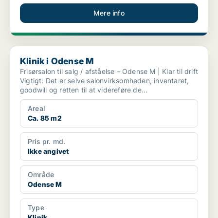
Mere info
Klinik i Odense M
Klinik i Odense M
Frisørsalon til salg / afståelse – Odense M | Klar til drift
Vigtigt: Det er selve salonvirksomheden, inventaret,
goodwill og retten til at videreføre de...
Areal
Ca. 85 m2
Pris pr. md.
Ikke angivet
Område
Odense M
Type
Klinik