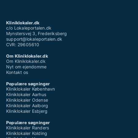
Kliniklokaler til salg i Odense SV
Kliniklokaler til salg i Odense SØ
Kliniklokaler til salg i Odense V
Kliniklokaler.dk
c/o Lokaleportalen.dk
Mynstersvej 3, Frederiksberg
support@lokaleportalen.dk
CVR: 29605610
Om Kliniklokaler.dk
Om Kliniklokaler.dk
Nyt om ejendomme
Kontakt os
Populære søgninger
Kliniklokaler København
Kliniklokaler Aarhus
Kliniklokaler Odense
Kliniklokaler Aalborg
Kliniklokaler Esbjerg
Populære søgninger
Kliniklokaler Randers
Kliniklokaler Kolding