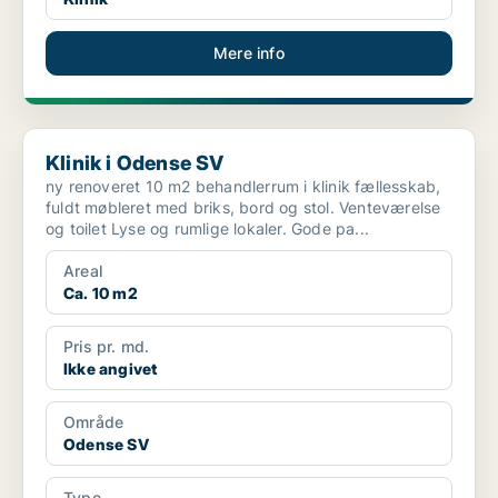
Mere info
Klinik i Odense SV
Klinik i Odense SV
ny renoveret 10 m2 behandlerrum i klinik fællesskab,
fuldt møbleret med briks, bord og stol. Venteværelse
og toilet Lyse og rumlige lokaler. Gode pa...
Areal
Ca. 10 m2
Pris pr. md.
Ikke angivet
Område
Odense SV
Type