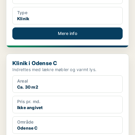
Type
Klinik
Mere info
Klinik i Odense C
Klinik i Odense C
Indrettes med lækre møbler og varmt lys.
Areal
Ca. 30 m2
Pris pr. md.
Ikke angivet
Område
Odense C