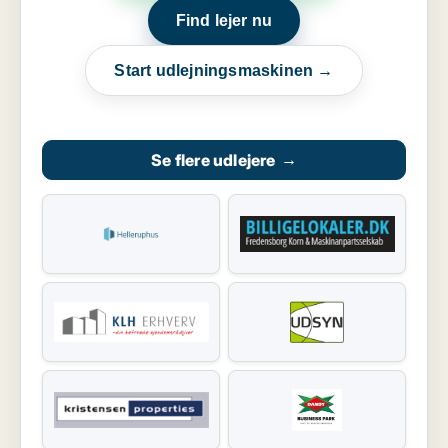
Find lejer nu
Start udlejningsmaskinen →
Se flere udlejere
→