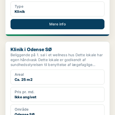
Type
Klinik
Mere info
Klinik i Odense SØ
Klinik i Odense SØ
Beliggende på 1. sal i et wellness hus Dette lokale har
egen håndvask Dette lokale er godkendt af
sundhedsstyrelsen til benyttelse af lægefaglige
behandlin...
Areal
Ca. 25 m2
Pris pr. md.
Ikke angivet
Område
Odense SØ