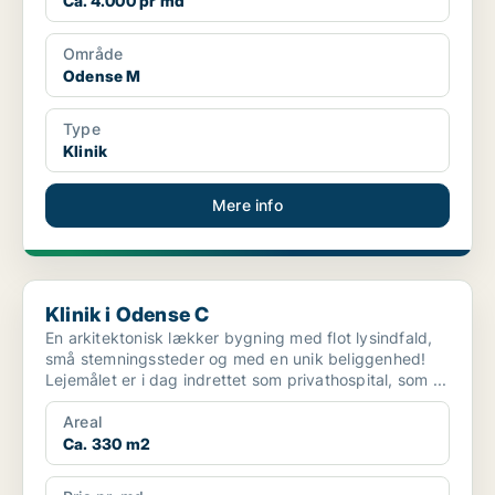
Ca. 4.000 pr md
Område
Odense M
Type
Klinik
Mere info
Klinik i Odense C
Klinik i Odense C
En arkitektonisk lækker bygning med flot lysindfald,
små stemningssteder og med en unik beliggenhed!
Lejemålet er i dag indrettet som privathospital, som ...
Areal
Ca. 330 m2