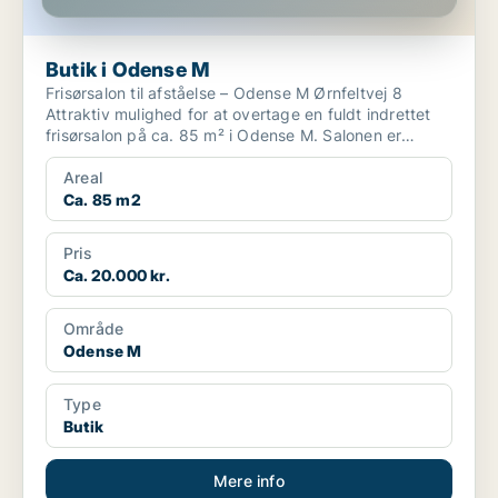
Butik i Odense M
Frisørsalon til afståelse – Odense M Ørnfeltvej 8
Attraktiv mulighed for at overtage en fuldt indrettet
frisørsalon på ca. 85 m² i Odense M. Salonen er
mod...
Areal
Ca. 85 m2
Pris
Ca. 20.000 kr.
Område
Odense M
Type
Butik
Mere info