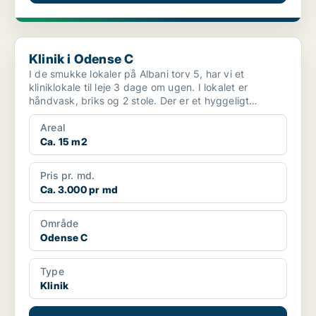
Klinik i Odense C
Klinik i Odense C
I de smukke lokaler på Albani torv 5, har vi et
kliniklokale til leje 3 dage om ugen. I lokalet er
håndvask, briks og 2 stole. Der er et hyggeligt
venteområd...
Areal
Ca. 15 m2
Pris pr. md.
Ca. 3.000 pr md
Område
Odense C
Type
Klinik