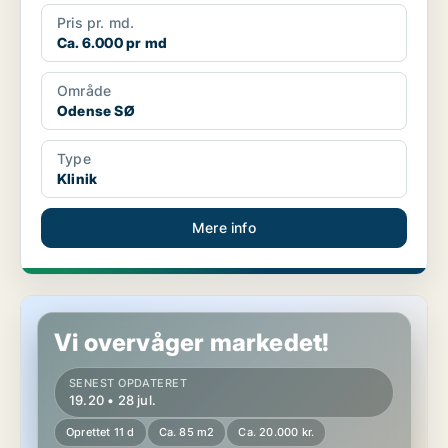
Pris pr. md.
Ca. 6.000 pr md
Område
Odense SØ
Type
Klinik
Mere info
Butik i Odense M
Vi overvåger markedet!
SENEST OPDATERET
19.20 • 28 jul.
Oprettet 11 d
Ca. 85 m2
Ca. 20.000 kr.