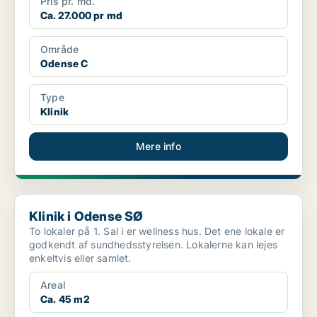
Pris pr. md.
Ca. 27.000 pr md
Område
Odense C
Type
Klinik
Mere info
Klinik i Odense SØ
Klinik i Odense SØ
To lokaler på 1. Sal i er wellness hus. Det ene lokale er
godkendt af sundhedsstyrelsen. Lokalerne kan lejes
enkeltvis eller samlet.
Areal
Ca. 45 m2