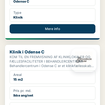
Odense C
Type
Klinik
Mere info
Klinik i Odense C
Klinik i Odense C
KOM TIL EN FREMVISNING AF KLINIKLOKALER OG
FÆLLESFACILITETER I BEHANDLERCENTRUM!
Behandlercentrum i Odense C er et klinikfællesskab
bestående af 21 indiv...
Areal
15 m2
Pris pr. md.
Ikke angivet