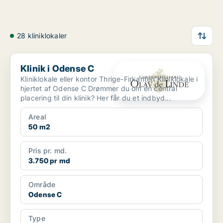
28 kliniklokaler
Klinik i Odense C
Klinik i Odense C
Kliniklokale eller kontor Thrige-Firkanten Kliniklokale i
hjertet af Odense C Drømmer du om en central
placering til din klinik? Her får du et indbyd...
Areal
50 m2
Pris pr. md.
3.750 pr md
Område
Odense C
Type