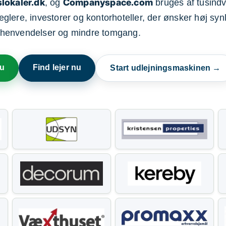
lokaler.dk
Companyspace.com
, og
bruges af tusindvi
ere, investorer og kontorhoteller, der ønsker høj synl
henvendelser og mindre tomgang.
nu
Find lejer nu
Start udlejningsmaskinen →