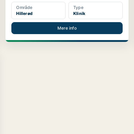
Område
Type
Hillerød
Klinik
Mere info