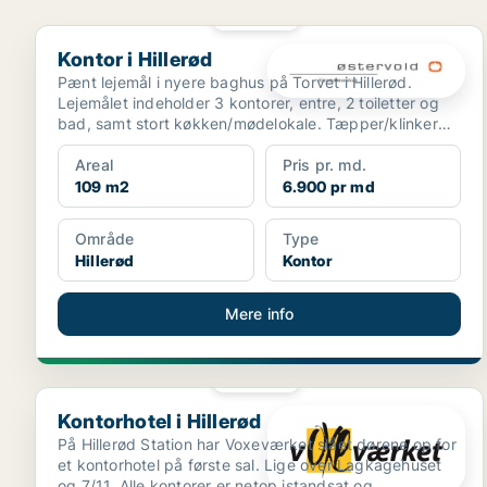
PLATIN
Kontor i Hillerød
Kontor i Hillerød
Pænt lejemål i nyere baghus på Torvet i Hillerød.
Lejemålet indeholder 3 kontorer, entre, 2 toiletter og
bad, samt stort køkken/mødelokale. Tæpper/klinker
på...
Areal
Pris pr. md.
109 m2
6.900 pr md
Område
Type
Hillerød
Kontor
Mere info
PLATIN
Kontorhotel i Hillerød
Kontorhotel i Hillerød
På Hillerød Station har Voxeværket slået dørene op for
et kontorhotel på første sal. Lige over Lagkagehuset
og 7/11. Alle kontorer er netop istandsat og ...