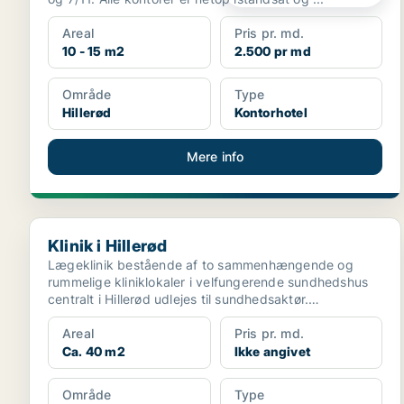
Areal
Pris pr. md.
10 - 15 m2
2.500 pr md
Område
Type
Hillerød
Kontorhotel
Mere info
Klinik i Hillerød
Klinik i Hillerød
Lægeklinik bestående af to sammenhængende og
rummelige kliniklokaler i velfungerende sundhedshus
centralt i Hillerød udlejes til sundhedsaktør.
Kliniklokaler...
Areal
Pris pr. md.
Ca. 40 m2
Ikke angivet
Område
Type