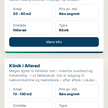
Areal
Pris pr. md.
20 - 40 m2
Ikke angivet
Område
Type
Hillerød
Klinik
Mere info
Klinik i Allerød
Klinik i Allerød
Meget egnet til klinikker mm – indenfor sundhed og
behandling – i et fællesskab. Der er adgang til
køkken/kantine og mødelokale – efter aftale. Lokalerne
l...
Areal
Pris pr. md.
13 - 100 m2
Ikke angivet
Område
Type