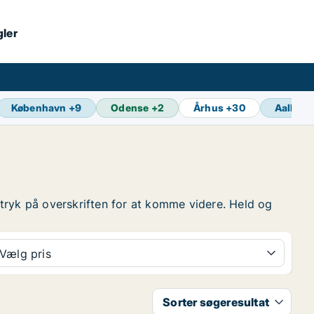
gler
København
+
9
Odense
+
2
Århus
+
30
Aalborg
 så tryk på overskriften for at komme videre. Held og
Vælg pris
Sorter søgeresultat