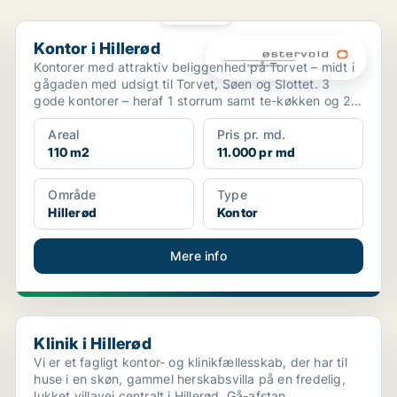
PLATIN
Kontor i Hillerød
Kontor i Hillerød
Kontorer med attraktiv beliggenhed på Torvet – midt i
gågaden med udsigt til Torvet, Søen og Slottet. 3
gode kontorer – heraf 1 storrum samt te-køkken og 2
t...
Areal
Pris pr. md.
110 m2
11.000 pr md
Område
Type
Hillerød
Kontor
Mere info
Klinik i Hillerød
Klinik i Hillerød
Vi er et fagligt kontor- og klinikfællesskab, der har til
huse i en skøn, gammel herskabsvilla på en fredelig,
lukket villavej centralt i Hillerød. Gå-afstan...