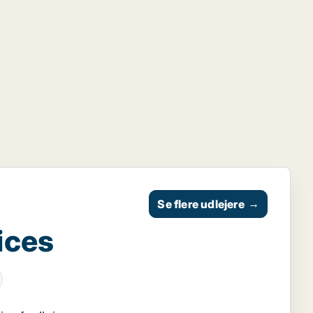
Se flere udlejere
→
ices