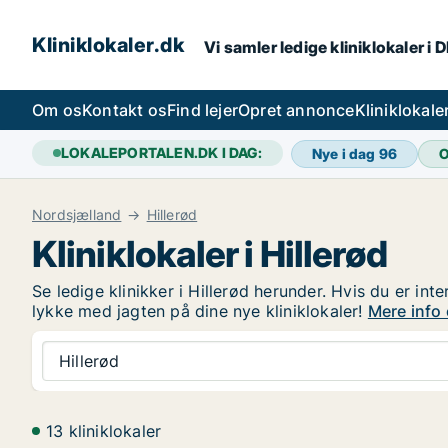
Kliniklokaler.dk
Vi samler ledige kliniklokaler i 
Om os
Kontakt os
Find lejer
Opret annonce
Kliniklokal
LOKALEPORTALEN.DK I DAG:
Nye i dag
96
O
Nordsjælland
Hillerød
Kliniklokaler i Hillerød
Se ledige klinikker i Hillerød herunder. Hvis du er int
lykke med jagten på dine nye kliniklokaler!
Mere info 
Hillerød
13 kliniklokaler