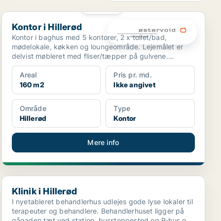
PLATIN
Kontor i Hillerød
Kontor i Hillerød
Kontor i baghus med 5 kontorer, 2 x toilet/bad,
mødelokale, køkken og loungeområde. Lejemålet er
delvist møbleret med fliser/tæpper på gulvene.
Mulighed for ...
Areal
Pris pr. md.
160 m2
Ikke angivet
Område
Type
Hillerød
Kontor
Mere info
Klinik i Hillerød
Klinik i Hillerød
I nyetableret behandlerhus udlejes gode lyse lokaler til
terapeuter og behandlere. Behandlerhuset ligger på
gågaden tæt ved station, busstoppested og P-hus o...