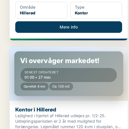
Område
Type
Hillerød
Kontor
Mere info
Kontor i Hillerød
Vi overvåger markedet!
SENEST OPDATERET
01.00 • 27 mar.
Oprettet 4 mo
Ca. 120 m2
Kontor i Hillerød
Lejlighed i hjertet af Hillerød udlejes pr. 1/2-25.
Udlejningsperioden er 2 år med mulighed for
forlængelse. Lejemålet rummer 120 kvm i stueplan, og