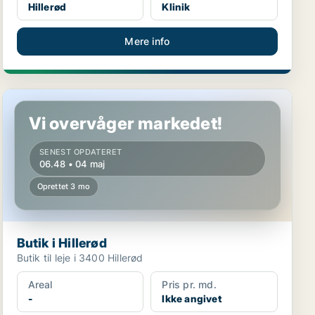
Hillerød
Klinik
Mere info
Butik i Hillerød
Vi overvåger markedet!
SENEST OPDATERET
06.48 • 04 maj
Oprettet 3 mo
Butik i Hillerød
Butik til leje i 3400 Hillerød
Areal
Pris pr. md.
-
Ikke angivet