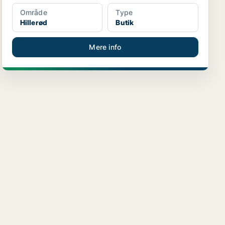
Område
Type
Hillerød
Butik
Mere info