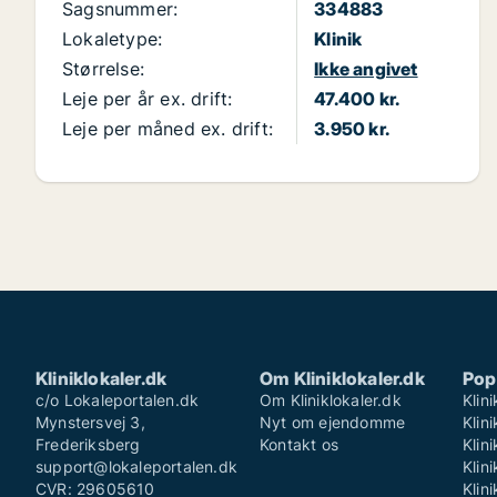
Sagsnummer:
334883
Lokaletype:
Klinik
Størrelse:
Ikke angivet
Leje per år ex. drift:
47.400 kr.
Leje per måned ex. drift:
3.950 kr.
Kliniklokaler.dk
Om Kliniklokaler.dk
Pop
c/o Lokaleportalen.dk
Om Kliniklokaler.dk
Klin
Mynstersvej 3,
Nyt om ejendomme
Klin
Frederiksberg
Kontakt os
Klin
support@lokaleportalen.dk
Klin
CVR: 29605610
Klin