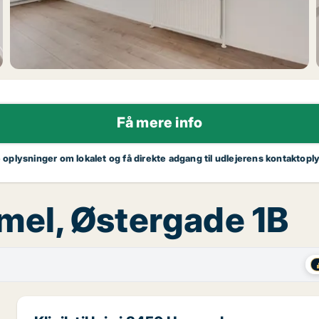
Få mere info
e oplysninger om lokalet og få direkte adgang til udlejerens kontaktopl
ammel, Østergade 1B