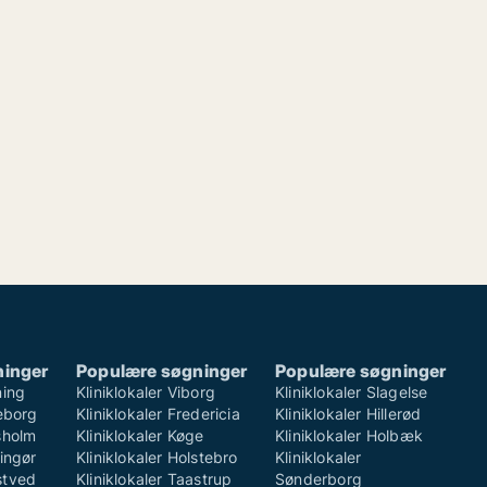
ninger
Populære søgninger
Populære søgninger
ning
Kliniklokaler Viborg
Kliniklokaler Slagelse
keborg
Kliniklokaler Fredericia
Kliniklokaler Hillerød
rsholm
Kliniklokaler Køge
Kliniklokaler Holbæk
singør
Kliniklokaler Holstebro
Kliniklokaler
stved
Kliniklokaler Taastrup
Sønderborg