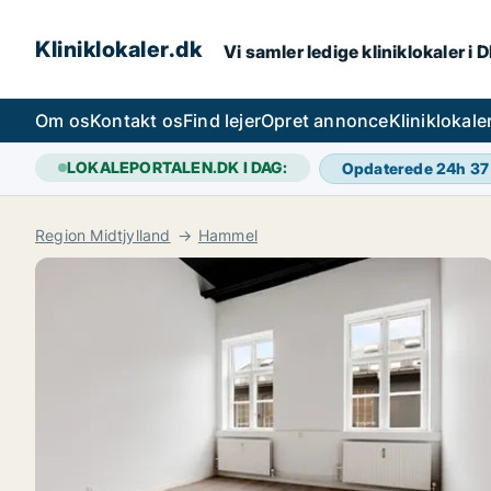
Kliniklokaler.dk
Vi samler ledige kliniklokaler i 
Om os
Kontakt os
Find lejer
Opret annonce
Kliniklokal
LOKALEPORTALEN.DK I DAG:
Opdaterede 24h
37
Region Midtjylland
Hammel