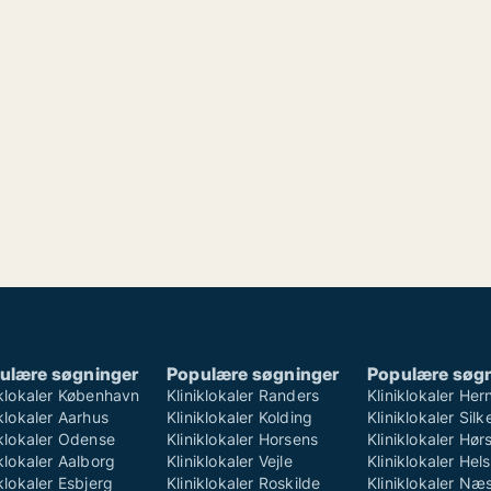
ulære søgninger
Populære søgninger
Populære søg
iklokaler København
Kliniklokaler Randers
Kliniklokaler Her
iklokaler Aarhus
Kliniklokaler Kolding
Kliniklokaler Sil
iklokaler Odense
Kliniklokaler Horsens
Kliniklokaler Hø
iklokaler Aalborg
Kliniklokaler Vejle
Kliniklokaler Hel
iklokaler Esbjerg
Kliniklokaler Roskilde
Kliniklokaler Næ