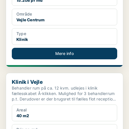
15.208 pr md
Område
Vejle Centrum
Type
Klinik
Mere info
Klinik i Vejle
Klinik i Vejle
Behandler rum på ca. 12 kvm. udlejes i klinik
fællesskabet Å-klikken. Mulighed for 3 behandlerrum
p.t. Derudover er der brugsret til fælles flot reception,
...
Areal
40 m2