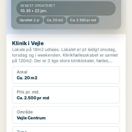
SENEST OPDATERET
10.35 • 22 jan.
Oprettet 2 yr
Ca. 20 m2
Ca. 2.500 pr md
Klinik i Vejle
Lokale på 18m2 udlejes. Lokalet er pt ledigt onsdag,
torsdag og i weekenden. Klinikfællesskabet er samlet
på 120m2. Der er 3 lige store kliniklokaler, fælles...
Areal
Ca. 20 m2
Pris pr. md.
Ca. 2.500 pr md
Område
Vejle Centrum
Type