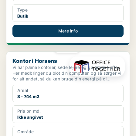
Type
Butik
Mere info
PLATIN
Kontor i Horsens
Kontor i Horsens
Vi har pæne kontorer, søde lejere og go gratis kaffe.
Her medbringer du blot din computer, og så sørger vi
for alt andet, så du kan bruge din energi på di...
Areal
8 - 744 m2
Pris pr. md.
Ikke angivet
Område