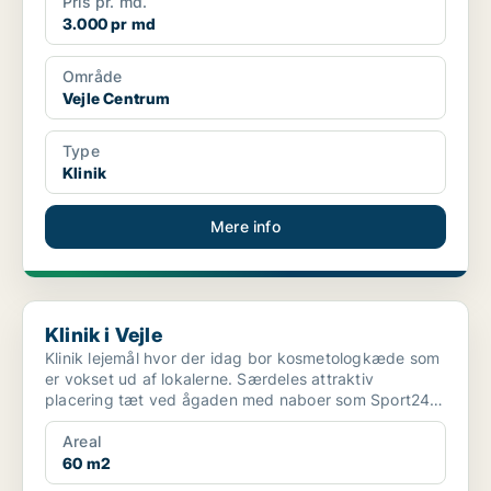
Pris pr. md.
3.000 pr md
Område
Vejle Centrum
Type
Klinik
Mere info
Klinik i Vejle
Klinik i Vejle
Klinik lejemål hvor der idag bor kosmetologkæde som
er vokset ud af lokalerne. Særdeles attraktiv
placering tæt ved ågaden med naboer som Sport24,
Sinnerup, ...
Areal
60 m2