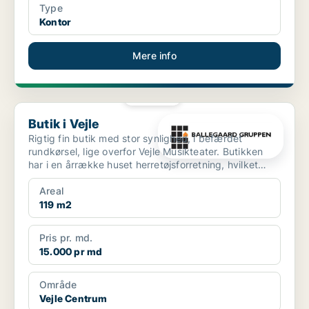
Type
Kontor
Mere info
PLATIN
Butik i Vejle
Butik i Vejle
Rigtig fin butik med stor synlighed, i befærdet
rundkørsel, lige overfor Vejle Musikteater. Butikken
har i en årrække huset herretøjsforretning, hvilket
pas...
Areal
119 m2
Pris pr. md.
15.000 pr md
Område
Vejle Centrum