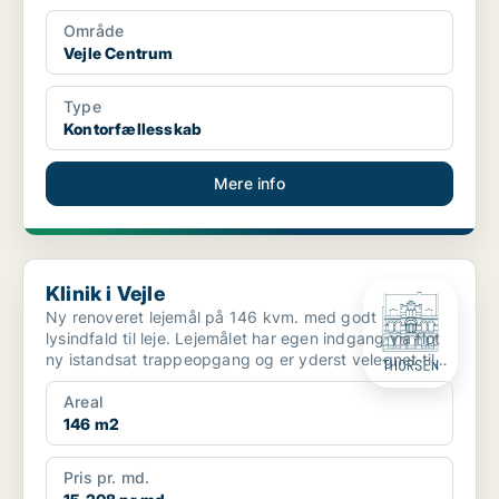
Område
Vejle Centrum
Type
Kontorfællesskab
Mere info
Klinik i Vejle
Klinik i Vejle
Ny renoveret lejemål på 146 kvm. med godt
lysindfald til leje. Lejemålet har egen indgang via flot
ny istandsat trappeopgang og er yderst velegnet til
fx...
Areal
146 m2
Pris pr. md.