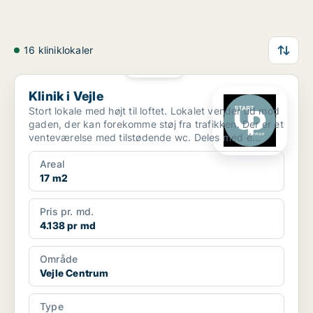
16 kliniklokaler
PLATIN
Klinik i Vejle
Klinik i Vejle
Stort lokale med højt til loftet. Lokalet vender ud mod
gaden, der kan forekomme støj fra trafikken. Der er et
venteværelse med tilstødende wc. Deles med é...
Areal
17 m2
Pris pr. md.
4.138 pr md
Område
Vejle Centrum
Type