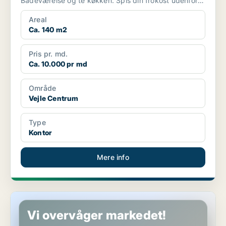
Badeværelse og te køkken. Spis din frokost udenfor
om sommer...
Areal
Ca. 140 m2
Pris pr. md.
Ca. 10.000 pr md
Område
Vejle Centrum
Type
Kontor
Mere info
Klinik i Vejle
Vi overvåger markedet!