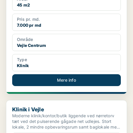
45 m2
Pris pr. md.
7.000 pr md
Område
Vejle Centrum
Type
Klinik
Mere info
Klinik i Vejle
Klinik i Vejle
Moderne klinik/kontor/butik liggende ved nørretorv
tæt ved det pulserende gågade net udlejes. Stort
lokale, 2 mindre opbevaringsrum samt baglokale med
the k...