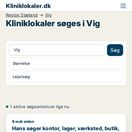
Kliniklokaler.dk
Region Sjælland
Vig
Kliniklokaler søges i Vig
Vig
Søg
Størrelse
Leje/salg
1 aktive søgeannoncer lige nu
9 mdr siden
Hans søger kontor, lager, værksted, butik, klinik, erhvervsgr
Hans søger kontor, lager, værksted, butik,