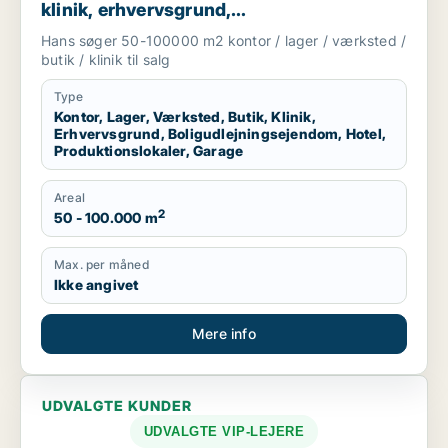
klinik, erhvervsgrund,
boligudlejningsejendom, hotel,
Hans søger 50-100000 m2 kontor / lager / værksted /
produktionslokaler eller garage til salg i
butik / klinik til salg
Region Sjælland
Type
Kontor, Lager, Værksted, Butik, Klinik,
Erhvervsgrund, Boligudlejningsejendom, Hotel,
Produktionslokaler, Garage
Areal
2
50 - 100.000 m
Max. per måned
Ikke angivet
Mere info
UDVALGTE KUNDER
UDVALGTE VIP-LEJERE