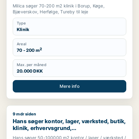
Milica søger 70-200 m2 klinik i Borup, Køge,
Bjæverskov, Herfølge, Tureby til leje
Type
Klinik
Areal
2
70 - 200 m
Max. per måned
20.000 DKK
Mere info
9 mdr siden
Hans søger kontor, lager, værksted, butik, klinik, erhvervsgr
Hans søger kontor, lager, værksted, butik,
klinik, erhvervsgrund,
boligudlejningsejendom, hotel,
Hans søger 50-100000 m2 kontor / lager / værksted /