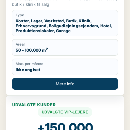
produktionslokaler eller garage til salg i
butik / klinik til salg
Region Sjælland
Type
Kontor, Lager, Værksted, Butik, Klinik,
Erhvervsgrund, Boligudlejningsejendom, Hotel,
Produktionslokaler, Garage
Areal
2
50 - 100.000 m
Max. per måned
Ikke angivet
Mere info
UDVALGTE KUNDER
UDVALGTE VIP-LEJERE
+150.000