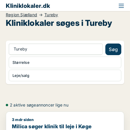
Kliniklokaler.dk
Region Sjælland
Tureby
Kliniklokaler søges i Tureby
Tureby
Søg
Størrelse
Leje/salg
2 aktive søgeannoncer lige nu
3 mdr siden
Milica søger klinik til leje i Køge
Milica søger klinik til leje i Køge