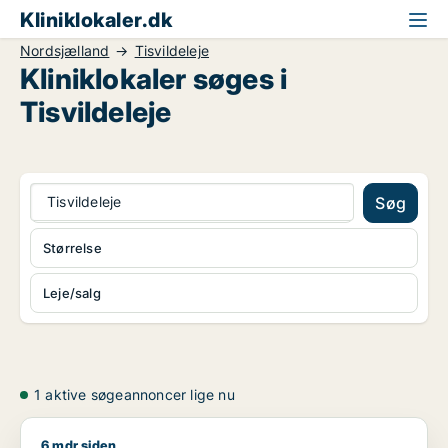
Kliniklokaler.dk
Nordsjælland
Tisvildeleje
Kliniklokaler søges i
Tisvildeleje
Tisvildeleje
Søg
Størrelse
Leje/salg
1 aktive søgeannoncer lige nu
6 mdr siden
Emil søger kontor, lager, værksted, butik, klinik, restaurant,