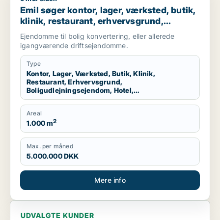
Emil søger kontor, lager, værksted, butik,
klinik, restaurant, erhvervsgrund,
boligudlejningsejendom, hotel,
Ejendomme til bolig konvertering, eller allerede
produktionslokaler eller garage til salg i
igangværende driftsejendomme.
Nordsjælland
Type
Kontor, Lager, Værksted, Butik, Klinik,
Restaurant, Erhvervsgrund,
Boligudlejningsejendom, Hotel,
Produktionslokaler, Garage
Areal
2
1.000 m
Max. per måned
5.000.000 DKK
Mere info
UDVALGTE KUNDER