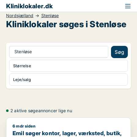
Kliniklokaler.dk
Nordsjælland
Stenløse
Kliniklokaler søges i Stenløse
Stenløse
Søg
Størrelse
Leje/salg
2 aktive søgeannoncer lige nu
6 mdr siden
Emil søger kontor, lager, værksted, butik, klinik, restaurant,
Emil søger kontor, lager, værksted, butik,