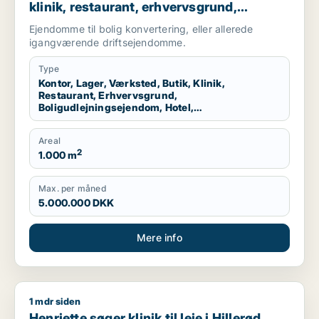
klinik, restaurant, erhvervsgrund,
boligudlejningsejendom, hotel,
Ejendomme til bolig konvertering, eller allerede
produktionslokaler eller garage til salg i
igangværende driftsejendomme.
Nordsjælland
Type
Kontor, Lager, Værksted, Butik, Klinik,
Restaurant, Erhvervsgrund,
Boligudlejningsejendom, Hotel,
Produktionslokaler, Garage
Areal
2
1.000 m
Max. per måned
5.000.000 DKK
Mere info
1 mdr siden
Henriette søger klinik til leje i Hillerød, Allerød eller Furesø m.f
Henriette søger klinik til leje i Hillerød,