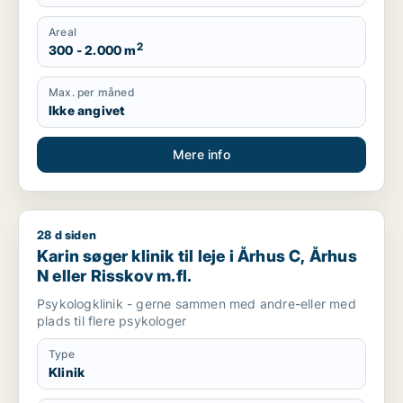
Areal
2
300 - 2.000 m
Max. per måned
Ikke angivet
Mere info
28 d siden
Karin søger klinik til leje i Århus C, Århus N eller Risskov m.fl.
Karin søger klinik til leje i Århus C, Århus
N eller Risskov m.fl.
Psykologklinik - gerne sammen med andre-eller med
plads til flere psykologer
Type
Klinik