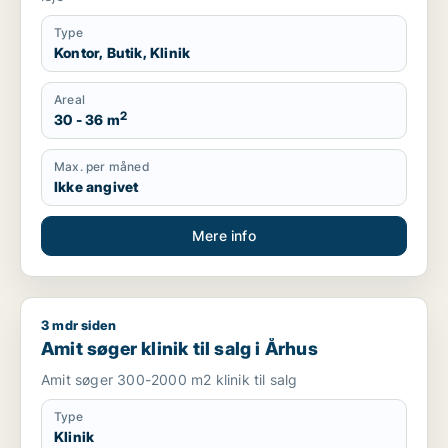
Type
Kontor, Butik, Klinik
Areal
2
30 - 36 m
Max. per måned
Ikke angivet
Mere info
3 mdr siden
Amit søger klinik til salg i Århus
Amit søger klinik til salg i Århus
Amit søger 300-2000 m2 klinik til salg
Type
Klinik