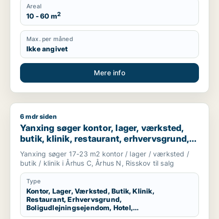
Areal
2
10 - 60 m
Max. per måned
Ikke angivet
Mere info
6 mdr siden
Yanxing søger kontor, lager, værksted, butik, klinik, restaura
Yanxing søger kontor, lager, værksted,
butik, klinik, restaurant, erhvervsgrund,
boligudlejningsejendom, hotel,
Yanxing søger 17-23 m2 kontor / lager / værksted /
produktionslokaler eller garage til salg i
butik / klinik i Århus C, Århus N, Risskov til salg
Århus C, Århus N eller Risskov
Type
Kontor, Lager, Værksted, Butik, Klinik,
Restaurant, Erhvervsgrund,
Boligudlejningsejendom, Hotel,
Produktionslokaler, Garage