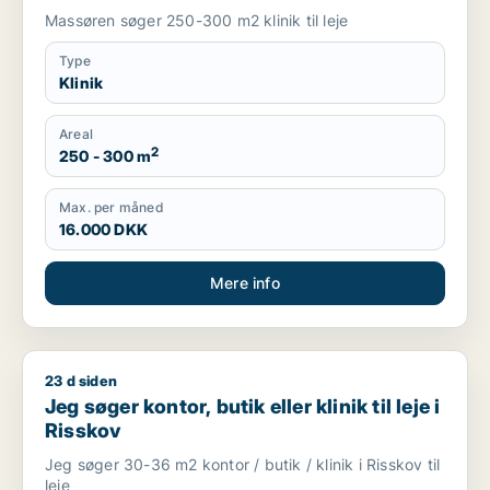
Massøren søger 250-300 m2 klinik til leje
Type
Klinik
Areal
2
250 - 300 m
Max. per måned
16.000 DKK
Mere info
23 d siden
Jeg søger kontor, butik eller klinik til leje i Risskov
Jeg søger kontor, butik eller klinik til leje i
Risskov
Jeg søger 30-36 m2 kontor / butik / klinik i Risskov til
leje