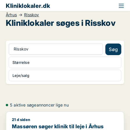
Kliniklokaler.dk
Århus
Risskov
Kliniklokaler søges i Risskov
Risskov
Søg
Størrelse
Leje/salg
5 aktive søgeannoncer lige nu
21 d siden
Massøren søger klinik til leje i Århus
Massøren søger klinik til leje i Århus