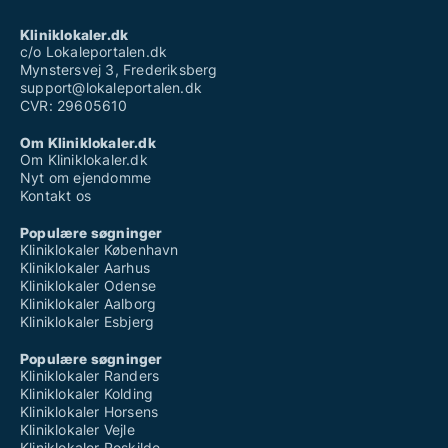
Kliniklokaler.dk
c/o Lokaleportalen.dk
Mynstersvej 3, Frederiksberg
support@lokaleportalen.dk
CVR: 29605610
Om Kliniklokaler.dk
Om Kliniklokaler.dk
Nyt om ejendomme
Kontakt os
Populære søgninger
Kliniklokaler København
Kliniklokaler Aarhus
Kliniklokaler Odense
Kliniklokaler Aalborg
Kliniklokaler Esbjerg
Populære søgninger
Kliniklokaler Randers
Kliniklokaler Kolding
Kliniklokaler Horsens
Kliniklokaler Vejle
Kliniklokaler Roskilde