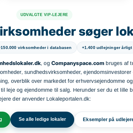
UDVALGTE VIP-LEJERE
irksomheder søger lok
+150.000 virksomheder i databasen
+1.400 udlejninger årligt
mhedslokaler.dk
Companyspace.com
, og
bruges af t
ksomheder, sundhedsvirksomheder, ejendomsinvestorer 
ning, overblik over markedet for erhvervsejendomme og
il leje og ejendomme til salg. Herunder ser du et lille b
lejere der anvender Lokaleportalen.dk:
g
Se alle ledige lokaler
Eksempler på udlejer