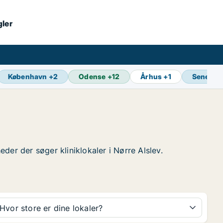
gler
København
+
2
Odense
+
12
Århus
+
1
Seneste
eder der søger kliniklokaler i Nørre Alslev.
Hvor store er dine lokaler?