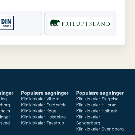
ninger
Populære søgninger
Populære søgninger
ning
Kliniklokaler Viborg
Kliniklokaler Slagelse
keborg
Kliniklokaler Fredericia
Kliniklokaler Hillerød
rsholm
Kliniklokaler Køge
Kliniklokaler Holbæk
singør
Kliniklokaler Holstebro
Kliniklokaler
stved
Kliniklokaler Taastrup
Sønderborg
Kliniklokaler Svendborg