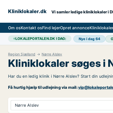
Kliniklokaler.dk
Vi samler ledige kliniklokaler i 
Om os
Kontakt os
Find lejer
Opret annonce
Kliniklokal
LOKALEPORTALEN.DK I DAG:
Nye i dag
64
O
Region Sjælland
Nørre Alslev
Kliniklokaler søges i 
Har du en ledig klinik i Nørre Alslev? Start din udlejn
Få hurtig hjælp til udlejning via mail:
vip@lokaleportal
Nørre Alslev