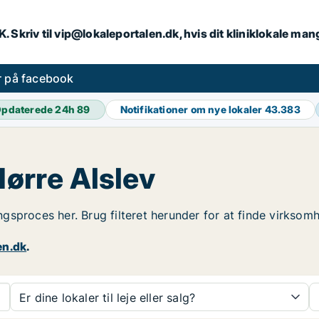
DK. Skriv til vip@lokaleportalen.dk, hvis dit kliniklokale man
er på facebook
pdaterede 24h
89
Notifikationer om nye lokaler
43.383
Nørre Alslev
ingsproces her. Brug filteret herunder for at finde virksomh
en.dk
.
Er dine lokaler til leje eller salg?