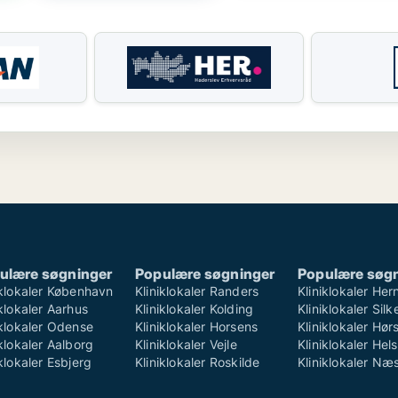
ulære søgninger
Populære søgninger
Populære søg
iklokaler København
Kliniklokaler Randers
Kliniklokaler Her
iklokaler Aarhus
Kliniklokaler Kolding
Kliniklokaler Sil
iklokaler Odense
Kliniklokaler Horsens
Kliniklokaler Hø
iklokaler Aalborg
Kliniklokaler Vejle
Kliniklokaler Hel
iklokaler Esbjerg
Kliniklokaler Roskilde
Kliniklokaler Næ