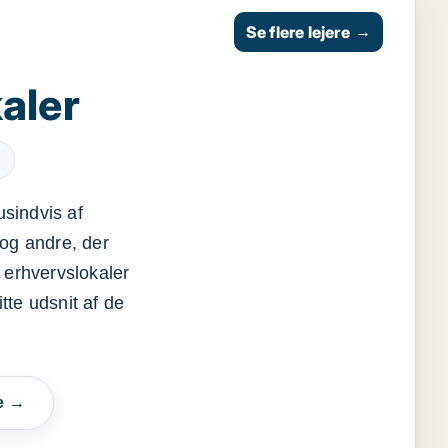
Se flere lejere
→
aler
usindvis af
og andre, der
 erhvervslokaler
itte udsnit af de
e →