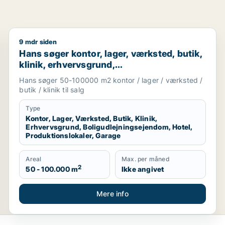
9 mdr siden
staurant, boligudlejningsejendom, hotel eller produktionslo
Hans søger kontor, lager, værksted, butik, klinik, er
Hans søger kontor, lager, værksted, butik,
klinik, erhvervsgrund,
boligudlejningsejendom, hotel,
Hans søger 50-100000 m2 kontor / lager / værksted /
produktionslokaler eller garage til salg i
butik / klinik til salg
Region Sjælland
Type
Kontor, Lager, Værksted, Butik, Klinik,
Erhvervsgrund, Boligudlejningsejendom, Hotel,
Produktionslokaler, Garage
Areal
Max. per måned
2
50 - 100.000 m
Ikke angivet
Mere info