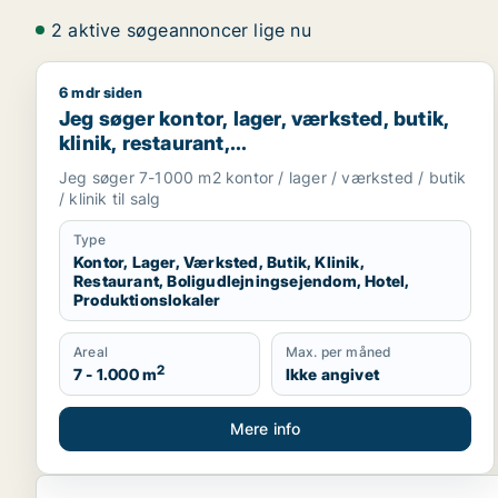
2 aktive søgeannoncer lige nu
6 mdr siden
Jeg søger kontor, lager, værksted, butik, klinik, re
Jeg søger kontor, lager, værksted, butik,
klinik, restaurant,
boligudlejningsejendom, hotel eller
Jeg søger 7-1000 m2 kontor / lager / værksted / butik
produktionslokaler til salg i Vordingborg,
/ klinik til salg
Guldborgsund eller Lolland
Type
Kontor, Lager, Værksted, Butik, Klinik,
Restaurant, Boligudlejningsejendom, Hotel,
Produktionslokaler
Areal
Max. per måned
2
7 - 1.000 m
Ikke angivet
Mere info