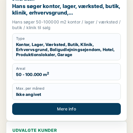
Hans søger kontor, lager, værksted, butik,
klinik, erhvervsgrund,
boligudlejningsejendom, hotel,
Hans søger 50-100000 m2 kontor / lager / værksted /
produktionslokaler eller garage til salg i
butik / klinik til salg
Region Sjælland
Type
Kontor, Lager, Værksted, Butik, Klinik,
Erhvervsgrund, Boligudlejningsejendom, Hotel,
Produktionslokaler, Garage
Areal
2
50 - 100.000 m
Max. per måned
Ikke angivet
Mere info
UDVALGTE KUNDER