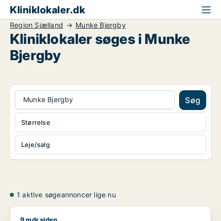
Kliniklokaler.dk
Region Sjælland
Munke Bjergby
Kliniklokaler søges i Munke
Bjergby
Munke Bjergby
Søg
Størrelse
Leje/salg
1 aktive søgeannoncer lige nu
9 mdr siden
Hans søger kontor, lager, værksted, butik, klinik, erhvervsgr