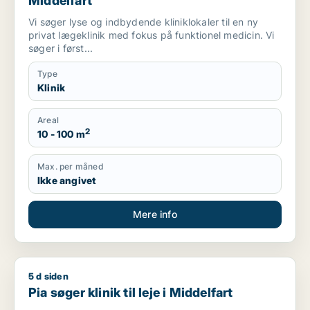
Middelfart
Vi søger lyse og indbydende kliniklokaler til en ny
privat lægeklinik med fokus på funktionel medicin. Vi
søger i først...
Type
Klinik
Areal
2
10 - 100 m
Max. per måned
Ikke angivet
Mere info
5 d siden
Pia søger klinik til leje i Middelfart
Pia søger klinik til leje i Middelfart