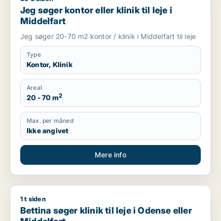
Jeg søger kontor eller klinik til leje i
Middelfart
Jeg søger 20-70 m2 kontor / klinik i Middelfart til leje
Type
Kontor, Klinik
Areal
2
20 - 70 m
Max. per måned
Ikke angivet
Mere info
1 t siden
Bettina søger klinik til leje i Odense eller Middelfart
Bettina søger klinik til leje i Odense eller