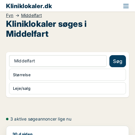
Kliniklokaler.dk
Fyn
Middelfart
Kliniklokaler søges i
Middelfart
Middelfart
Søg
Størrelse
Leje/salg
3 aktive søgeannoncer lige nu
30 d siden
Jeg søger kontor eller klinik til leje i Middelfart