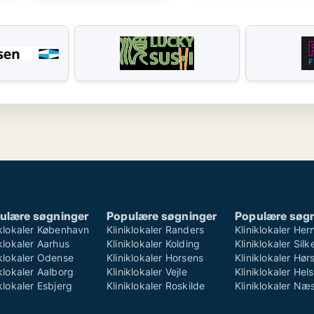
ulære søgninger
Populære søgninger
Populære søg
iklokaler København
Kliniklokaler Randers
Kliniklokaler Her
iklokaler Aarhus
Kliniklokaler Kolding
Kliniklokaler Sil
iklokaler Odense
Kliniklokaler Horsens
Kliniklokaler Hø
iklokaler Aalborg
Kliniklokaler Vejle
Kliniklokaler Hel
iklokaler Esbjerg
Kliniklokaler Roskilde
Kliniklokaler Næ