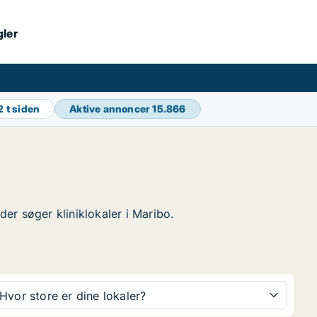
gler
2 t siden
Aktive annoncer
15.866
der søger kliniklokaler i Maribo.
Hvor store er dine lokaler?