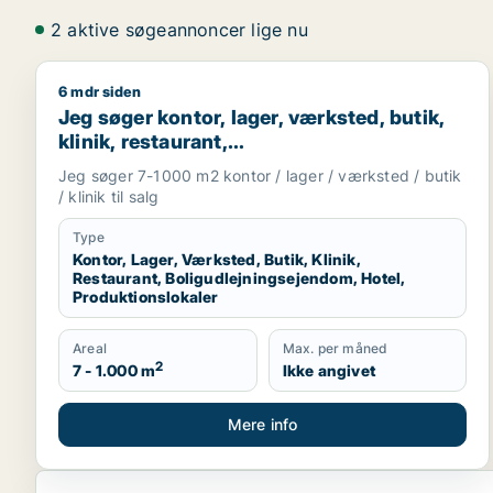
2 aktive søgeannoncer lige nu
6 mdr siden
Jeg søger kontor, lager, værksted, butik, klinik, re
Jeg søger kontor, lager, værksted, butik,
klinik, restaurant,
boligudlejningsejendom, hotel eller
Jeg søger 7-1000 m2 kontor / lager / værksted / butik
produktionslokaler til salg i Vordingborg,
/ klinik til salg
Guldborgsund eller Lolland
Type
Kontor, Lager, Værksted, Butik, Klinik,
Restaurant, Boligudlejningsejendom, Hotel,
Produktionslokaler
Areal
Max. per måned
2
7 - 1.000 m
Ikke angivet
Mere info