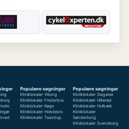
ninger
Populære søgninger
Populære søgninger
ning
Kliniklokaler Viborg
Kliniklokaler Slagelse
keborg
Kliniklokaler Fredericia
Kliniklokaler Hillerød
rsholm
Kliniklokaler Køge
Kliniklokaler Holbæk
singør
Kliniklokaler Holstebro
Kliniklokaler
stved
Kliniklokaler Taastrup
Sønderborg
Kliniklokaler Svendborg