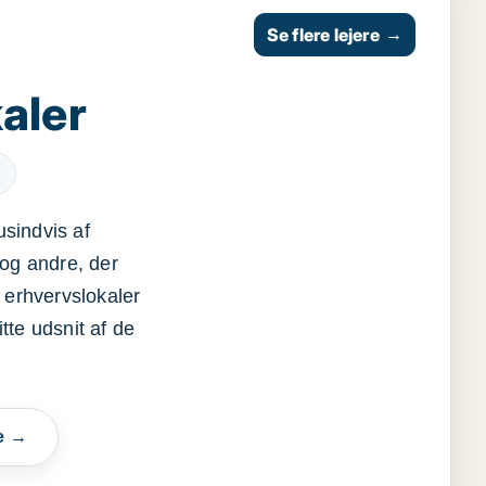
Se flere lejere
→
aler
usindvis af
og andre, der
 erhvervslokaler
itte udsnit af de
e →