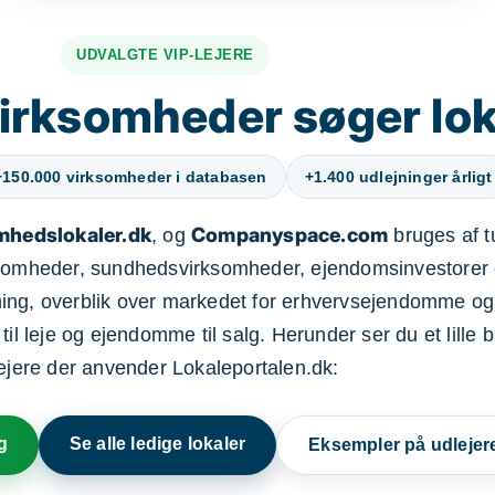
UDVALGTE VIP-LEJERE
irksomheder søger lok
+150.000 virksomheder i databasen
+1.400 udlejninger årligt
mhedslokaler.dk
Companyspace.com
, og
bruges af t
ksomheder, sundhedsvirksomheder, ejendomsinvestorer 
ning, overblik over markedet for erhvervsejendomme og
il leje og ejendomme til salg. Herunder ser du et lille b
lejere der anvender Lokaleportalen.dk:
g
Se alle ledige lokaler
Eksempler på udlejer