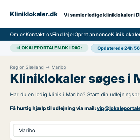
Kliniklokaler.dk
Vi samler ledige kliniklokaler i 
Om os
Kontakt os
Find lejer
Opret annonce
Kliniklokal
LOKALEPORTALEN.DK I DAG:
Opdaterede 24h
56
Region Sjælland
Maribo
Kliniklokaler søges i
Har du en ledig klinik i Maribo? Start din udlejningspr
Få hurtig hjælp til udlejning via mail:
vip@lokaleportal
Maribo