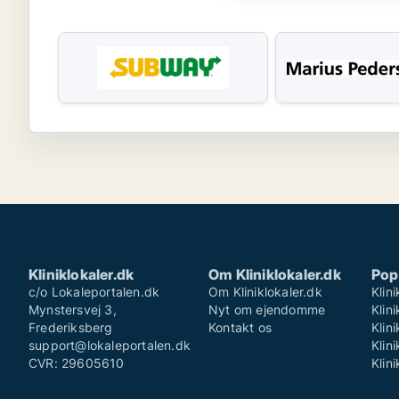
Kliniklokaler.dk
Om Kliniklokaler.dk
Pop
c/o Lokaleportalen.dk
Om Kliniklokaler.dk
Klin
Mynstersvej 3,
Nyt om ejendomme
Klin
Frederiksberg
Kontakt os
Klin
support@lokaleportalen.dk
Klin
CVR: 29605610
Klin