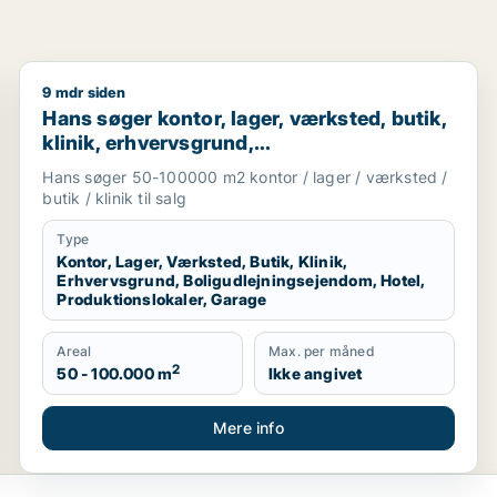
9 mdr siden
staurant, boligudlejningsejendom, hotel eller produktionslo
Hans søger kontor, lager, værksted, butik, klinik, er
Hans søger kontor, lager, værksted, butik,
klinik, erhvervsgrund,
boligudlejningsejendom, hotel,
Hans søger 50-100000 m2 kontor / lager / værksted /
produktionslokaler eller garage til salg i
butik / klinik til salg
Region Sjælland
Type
Kontor, Lager, Værksted, Butik, Klinik,
Erhvervsgrund, Boligudlejningsejendom, Hotel,
Produktionslokaler, Garage
Areal
Max. per måned
2
50 - 100.000 m
Ikke angivet
Mere info