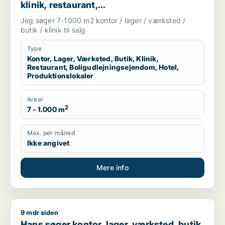
klinik, restaurant,
boligudlejningsejendom, hotel eller
Jeg søger 7-1000 m2 kontor / lager / værksted /
produktionslokaler til salg i Vordingborg,
butik / klinik til salg
Guldborgsund eller Lolland
Type
Kontor, Lager, Værksted, Butik, Klinik,
Restaurant, Boligudlejningsejendom, Hotel,
Produktionslokaler
Areal
2
7 - 1.000 m
Max. per måned
Ikke angivet
Mere info
9 mdr siden
Hans søger kontor, lager, værksted, butik, klinik, erhvervsgr
Hans søger kontor, lager, værksted, butik,