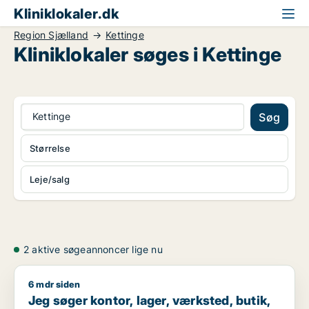
Kliniklokaler.dk
Region Sjælland
Kettinge
Kliniklokaler søges i Kettinge
Kettinge
Søg
Størrelse
Leje/salg
2 aktive søgeannoncer lige nu
6 mdr siden
Jeg søger kontor, lager, værksted, butik, klinik, restaurant, 
Jeg søger kontor, lager, værksted, butik,