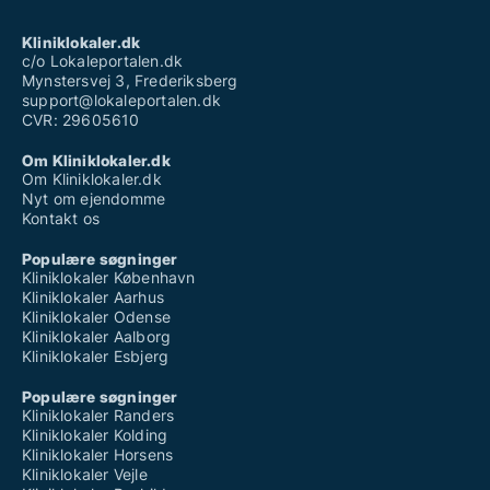
Kliniklokaler.dk
c/o Lokaleportalen.dk
Mynstersvej 3, Frederiksberg
support@lokaleportalen.dk
CVR: 29605610
Om Kliniklokaler.dk
Om Kliniklokaler.dk
Nyt om ejendomme
Kontakt os
Populære søgninger
Kliniklokaler København
Kliniklokaler Aarhus
Kliniklokaler Odense
Kliniklokaler Aalborg
Kliniklokaler Esbjerg
Populære søgninger
Kliniklokaler Randers
Kliniklokaler Kolding
Kliniklokaler Horsens
Kliniklokaler Vejle