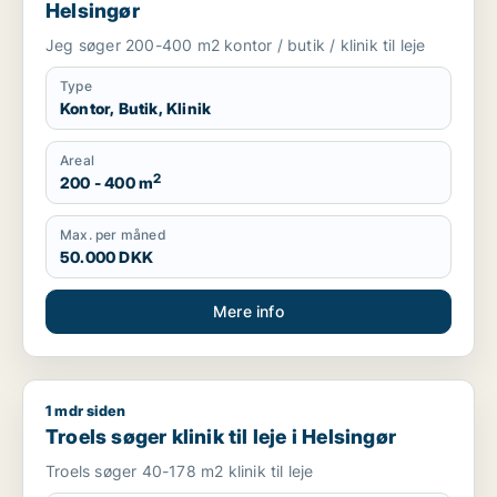
Helsingør
Jeg søger 200-400 m2 kontor / butik / klinik til leje
Type
Kontor, Butik, Klinik
Areal
2
200 - 400 m
Max. per måned
50.000 DKK
Mere info
1 mdr siden
Troels søger klinik til leje i Helsingør
Troels søger klinik til leje i Helsingør
Troels søger 40-178 m2 klinik til leje