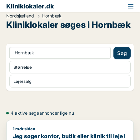
Kliniklokaler.dk
Nordsjælland
Hornbæk
Kliniklokaler søges i Hornbæk
Hornbæk
Søg
Størrelse
Leje/salg
4 aktive søgeannoncer lige nu
1 mdr siden
Jeg søger kontor, butik eller klinik til leje i Helsingør
Jeg søger kontor, butik eller klinik til leje i