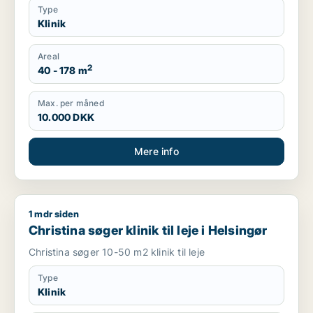
Type
Klinik
Areal
2
40 - 178 m
Max. per måned
10.000 DKK
Mere info
1 mdr siden
Christina søger klinik til leje i Helsingør
Christina søger klinik til leje i Helsingør
Christina søger 10-50 m2 klinik til leje
Type
Klinik