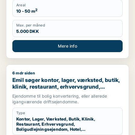
Areal
2
10 - 50 m
Max. per måned
5.000 DKK
Mere info
6 mdr siden
Emil søger kontor, lager, værksted, butik, klinik, restaurant,
Emil søger kontor, lager, værksted, butik,
klinik, restaurant, erhvervsgrund,
boligudlejningsejendom, hotel,
Ejendomme til bolig konvertering, eller allerede
produktionslokaler eller garage til salg i
igangværende driftsejendomme.
Nordsjælland
Type
Kontor, Lager, Værksted, Butik, Klinik,
Restaurant, Erhvervsgrund,
Boligudlejningsejendom, Hotel,
Produktionslokaler, Garage