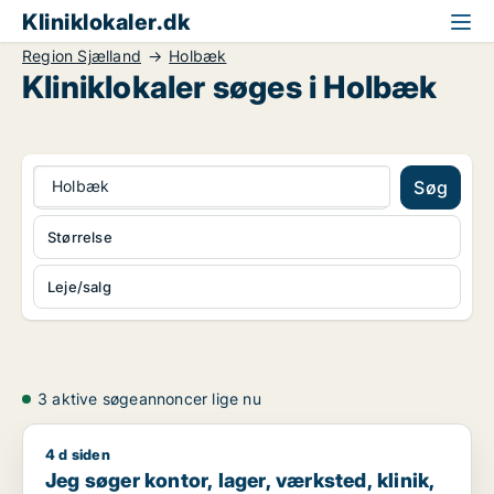
Kliniklokaler.dk
Region Sjælland
Holbæk
Kliniklokaler søges i Holbæk
Holbæk
Søg
Størrelse
Leje/salg
3 aktive søgeannoncer lige nu
4 d siden
Jeg søger kontor, lager, værksted, klinik, produktionslokaler 
Jeg søger kontor, lager, værksted, klinik,