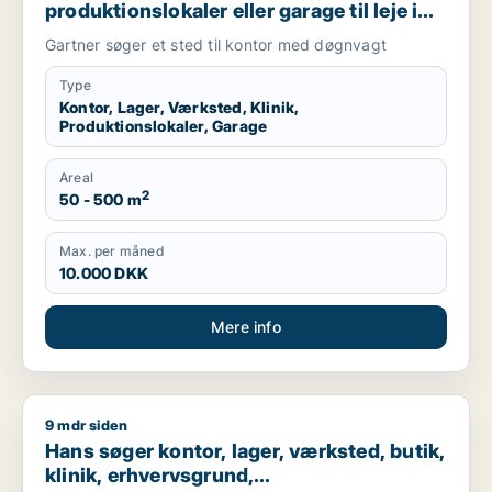
produktionslokaler eller garage til leje i
Holbæk
Gartner søger et sted til kontor med døgnvagt
Type
Kontor, Lager, Værksted, Klinik,
Produktionslokaler, Garage
Areal
2
50 - 500 m
Max. per måned
10.000 DKK
Mere info
9 mdr siden
Hans søger kontor, lager, værksted, butik, klinik, erhvervsgr
Hans søger kontor, lager, værksted, butik,
klinik, erhvervsgrund,