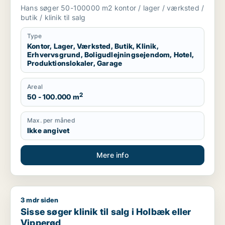
boligudlejningsejendom, hotel,
Hans søger 50-100000 m2 kontor / lager / værksted /
produktionslokaler eller garage til salg i
butik / klinik til salg
Region Sjælland
Type
Kontor, Lager, Værksted, Butik, Klinik,
Erhvervsgrund, Boligudlejningsejendom, Hotel,
Produktionslokaler, Garage
Areal
2
50 - 100.000 m
Max. per måned
Ikke angivet
Mere info
3 mdr siden
Sisse søger klinik til salg i Holbæk eller Vipperød
Sisse søger klinik til salg i Holbæk eller
Vipperød