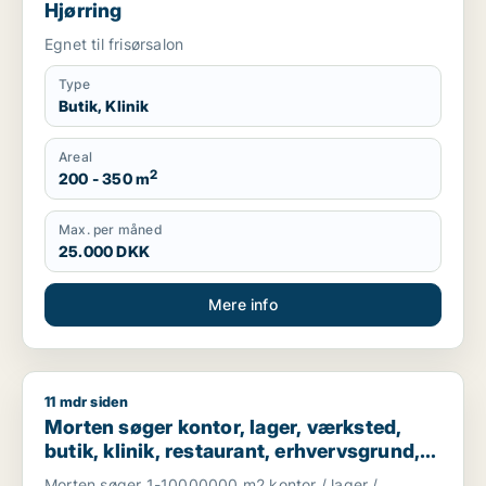
Hjørring
Egnet til frisørsalon
Type
Butik, Klinik
Areal
2
200 - 350 m
Max. per måned
25.000 DKK
Mere info
11 mdr siden
Morten søger kontor, lager, værksted, butik, klinik, restauran
Morten søger kontor, lager, værksted,
butik, klinik, restaurant, erhvervsgrund,
boligudlejningsejendom, hotel eller
Morten søger 1-10000000 m2 kontor / lager /