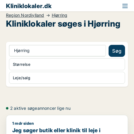
Kliniklokaler.dk
Region Nordjylland
Hjørring
Kliniklokaler søges i Hjørring
Hjørring
Søg
Størrelse
Leje/salg
2 aktive søgeannoncer lige nu
1 mdr siden
Jeg søger butik eller klinik til leje i Hjørring
Jeg søger butik eller klinik til leje i