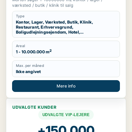
produktionslokaler til salg i Region
værksted / butik / klinik til salg
Nordjylland
Type
Kontor, Lager, Værksted, Butik, Klinik,
Restaurant, Erhvervsgrund,
Boligudlejningsejendom, Hotel,
Produktionslokaler
Areal
2
1 - 10.000.000 m
Max. per måned
Ikke angivet
Mere info
UDVALGTE KUNDER
UDVALGTE VIP-LEJERE
+150.000