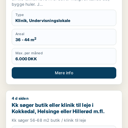
bygge huler. J...
Type
Klinik, Undervisningslokale
Areal
2
36 - 44 m
Max. per måned
6.000 DKK
Mere info
4 d siden
Kk søger butik eller klinik til leje i Kokkedal, Helsinge eller Hil
Kk søger butik eller klinik til leje i
Kokkedal, Helsinge eller Hillerød m.fl.
Kk søger 56-68 m2 butik / klinik til leje