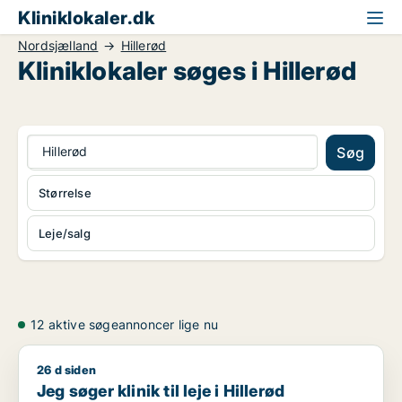
Kliniklokaler.dk
Nordsjælland
Hillerød
Kliniklokaler søges i Hillerød
Hillerød
Søg
Størrelse
Leje/salg
12 aktive søgeannoncer lige nu
26 d siden
Jeg søger klinik til leje i Hillerød
Jeg søger klinik til leje i Hillerød