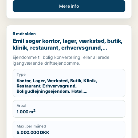
Mere info
6 mdr siden
Emil søger kontor, lager, værksted, butik, klinik, restaurant,
Emil søger kontor, lager, værksted, butik,
klinik, restaurant, erhvervsgrund,
boligudlejningsejendom, hotel,
Ejendomme til bolig konvertering, eller allerede
produktionslokaler eller garage til salg i
igangværende driftsejendomme.
Nordsjælland
Type
Kontor, Lager, Værksted, Butik, Klinik,
Restaurant, Erhvervsgrund,
Boligudlejningsejendom, Hotel,
Produktionslokaler, Garage
Areal
2
1.000 m
Max. per måned
5.000.000 DKK