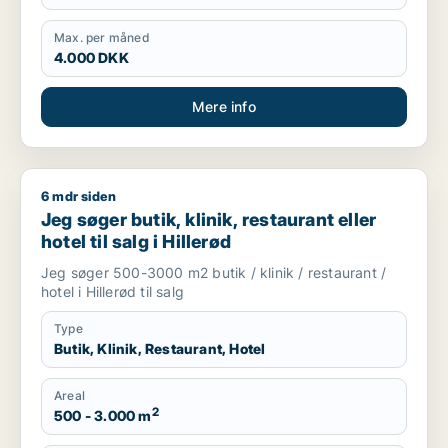
Max. per måned
4.000 DKK
Mere info
6 mdr siden
Jeg søger butik, klinik, restaurant eller hotel til salg i Hillerød
Jeg søger butik, klinik, restaurant eller
hotel til salg i Hillerød
Jeg søger 500-3000 m2 butik / klinik / restaurant /
hotel i Hillerød til salg
Type
Butik, Klinik, Restaurant, Hotel
Areal
2
500 - 3.000 m