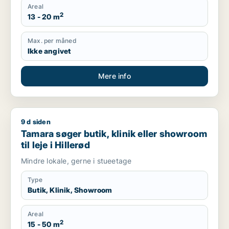
Areal
2
13 - 20 m
Max. per måned
Ikke angivet
Mere info
9 d siden
Tamara søger butik, klinik eller showroom til leje i Hillerød
Tamara søger butik, klinik eller showroom
til leje i Hillerød
Mindre lokale, gerne i stueetage
Type
Butik, Klinik, Showroom
Areal
2
15 - 50 m