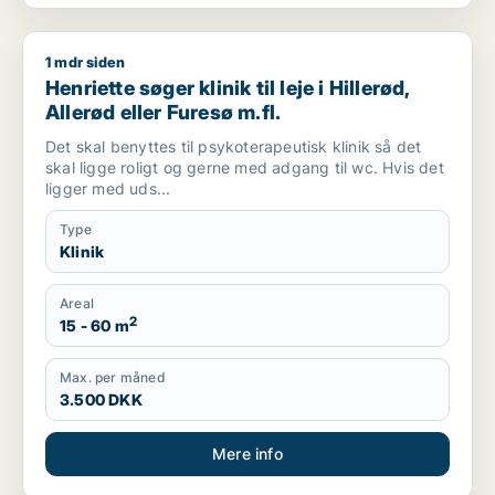
1 mdr siden
Henriette søger klinik til leje i Hillerød, Allerød eller Furesø m.f
Henriette søger klinik til leje i Hillerød,
Allerød eller Furesø m.fl.
Det skal benyttes til psykoterapeutisk klinik så det
skal ligge roligt og gerne med adgang til wc. Hvis det
ligger med uds...
Type
Klinik
Areal
2
15 - 60 m
Max. per måned
3.500 DKK
Mere info