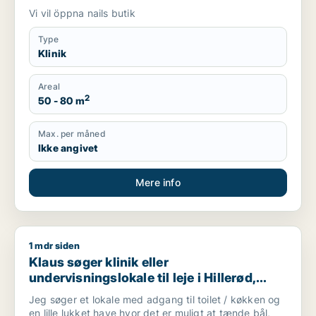
Vi vil öppna nails butik
Type
Klinik
Areal
2
50 - 80 m
Max. per måned
Ikke angivet
Mere info
1 mdr siden
Klaus søger klinik eller undervisningslokale til leje i Hillerød, 
Klaus søger klinik eller
undervisningslokale til leje i Hillerød,
Allerød eller Farum m.fl.
Jeg søger et lokale med adgang til toilet / køkken og
en lille lukket have hvor det er muligt at tænde bål,