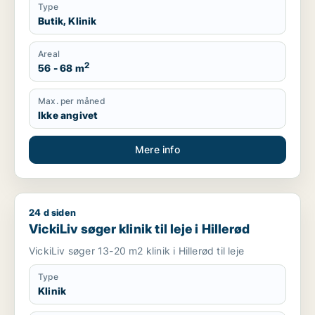
Type
Butik, Klinik
Areal
2
56 - 68 m
Max. per måned
Ikke angivet
Mere info
24 d siden
VickiLiv søger klinik til leje i Hillerød
VickiLiv søger klinik til leje i Hillerød
VickiLiv søger 13-20 m2 klinik i Hillerød til leje
Type
Klinik