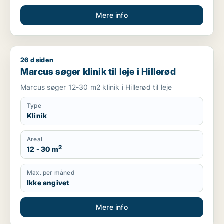
Mere info
26 d siden
Marcus søger klinik til leje i Hillerød
Marcus søger klinik til leje i Hillerød
Marcus søger 12-30 m2 klinik i Hillerød til leje
Type
Klinik
Areal
2
12 - 30 m
Max. per måned
Ikke angivet
Mere info