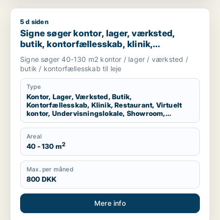
5 d siden
Signe søger kontor, lager, værksted, butik, kontorfællesskab, 
Signe søger kontor, lager, værksted,
butik, kontorfællesskab, klinik,
restaurant, virtuelt kontor,
Signe søger 40-130 m2 kontor / lager / værksted /
undervisningslokale, showroom,
butik / kontorfællesskab til leje
erhvervsgrund, produktionslokaler eller
garage til leje i København K, Virum eller
Type
Kontor, Lager, Værksted, Butik,
Helsingør m.fl.
Kontorfællesskab, Klinik, Restaurant, Virtuelt
kontor, Undervisningslokale, Showroom,
Erhvervsgrund, Produktionslokaler, Garage
Areal
2
40 - 130 m
Max. per måned
800 DKK
Mere info