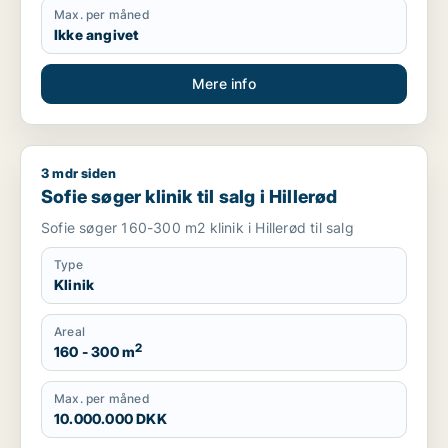
Max. per måned
Ikke angivet
Mere info
3 mdr siden
Sofie søger klinik til salg i Hillerød
Sofie søger klinik til salg i Hillerød
Sofie søger 160-300 m2 klinik i Hillerød til salg
Type
Klinik
Areal
2
160 - 300 m
Max. per måned
10.000.000 DKK