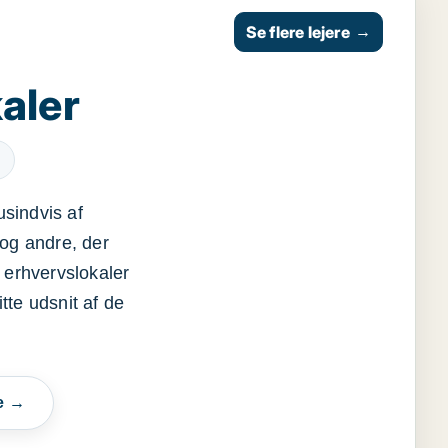
Se flere lejere
→
aler
usindvis af
og andre, der
 erhvervslokaler
itte udsnit af de
e →