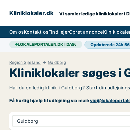
Kliniklokaler.dk
Vi samler ledige kliniklokaler i 
Om os
Kontakt os
Find lejer
Opret annonce
Kliniklokal
LOKALEPORTALEN.DK I DAG:
Opdaterede 24h
56
Region Sjælland
Guldborg
Kliniklokaler søges i
Har du en ledig klinik i Guldborg? Start din udlejning
Få hurtig hjælp til udlejning via mail:
vip@lokaleportal
Guldborg