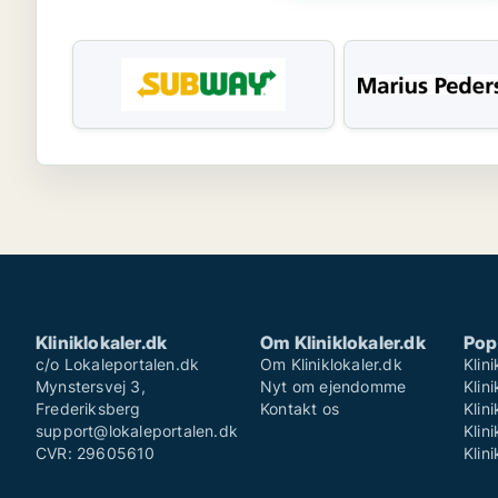
Kliniklokaler.dk
Om Kliniklokaler.dk
Pop
c/o Lokaleportalen.dk
Om Kliniklokaler.dk
Klin
Mynstersvej 3,
Nyt om ejendomme
Klin
Frederiksberg
Kontakt os
Klin
support@lokaleportalen.dk
Klin
CVR: 29605610
Klin