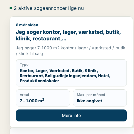
2 aktive søgeannoncer lige nu
6 mdr siden
Jeg søger kontor, lager, værksted, butik, klinik, re
Jeg søger kontor, lager, værksted, butik,
klinik, restaurant,
boligudlejningsejendom, hotel eller
Jeg søger 7-1000 m2 kontor / lager / værksted / butik
produktionslokaler til salg i Vordingborg,
/ klinik til salg
Guldborgsund eller Lolland
Type
Kontor, Lager, Værksted, Butik, Klinik,
Restaurant, Boligudlejningsejendom, Hotel,
Produktionslokaler
Areal
Max. per måned
2
7 - 1.000 m
Ikke angivet
Mere info