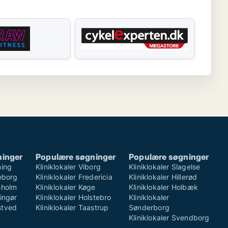
ninger
Populære søgninger
Populære søgninger
ning
Kliniklokaler Viborg
Kliniklokaler Slagelse
keborg
Kliniklokaler Fredericia
Kliniklokaler Hillerød
rsholm
Kliniklokaler Køge
Kliniklokaler Holbæk
singør
Kliniklokaler Holstebro
Kliniklokaler
stved
Kliniklokaler Taastrup
Sønderborg
Kliniklokaler Svendborg