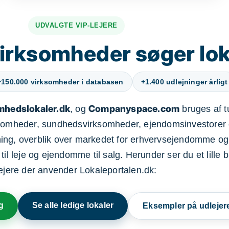
UDVALGTE VIP-LEJERE
irksomheder søger lok
+150.000 virksomheder i databasen
+1.400 udlejninger årligt
mhedslokaler.dk
Companyspace.com
, og
bruges af t
ksomheder, sundhedsvirksomheder, ejendomsinvestorer 
ning, overblik over markedet for erhvervsejendomme og
il leje og ejendomme til salg. Herunder ser du et lille b
lejere der anvender Lokaleportalen.dk:
g
Se alle ledige lokaler
Eksempler på udlejer