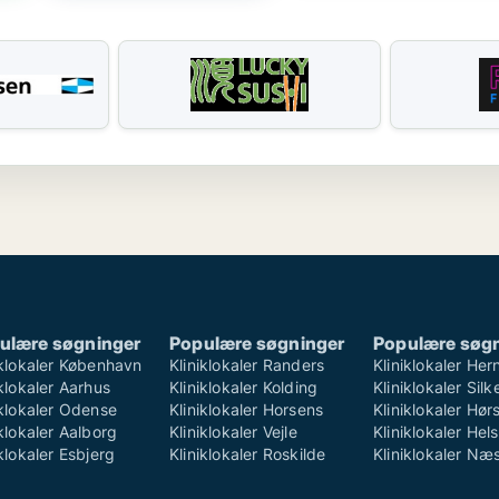
ulære søgninger
Populære søgninger
Populære søg
iklokaler København
Kliniklokaler Randers
Kliniklokaler Her
iklokaler Aarhus
Kliniklokaler Kolding
Kliniklokaler Sil
iklokaler Odense
Kliniklokaler Horsens
Kliniklokaler Hø
iklokaler Aalborg
Kliniklokaler Vejle
Kliniklokaler Hel
iklokaler Esbjerg
Kliniklokaler Roskilde
Kliniklokaler Næ