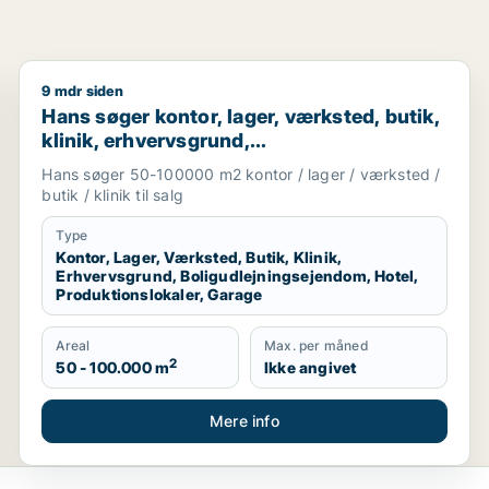
9 mdr siden
staurant, boligudlejningsejendom, hotel eller produktionslo
Hans søger kontor, lager, værksted, butik, klinik, er
Hans søger kontor, lager, værksted, butik,
klinik, erhvervsgrund,
boligudlejningsejendom, hotel,
Hans søger 50-100000 m2 kontor / lager / værksted /
produktionslokaler eller garage til salg i
butik / klinik til salg
Region Sjælland
Type
Kontor, Lager, Værksted, Butik, Klinik,
Erhvervsgrund, Boligudlejningsejendom, Hotel,
Produktionslokaler, Garage
Areal
Max. per måned
2
50 - 100.000 m
Ikke angivet
Mere info