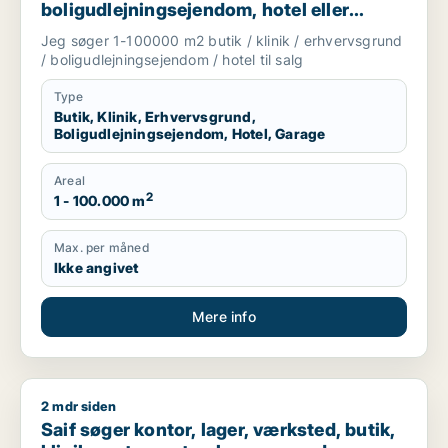
boligudlejningsejendom, hotel eller
garage til salg i Storkøbenhavn
Jeg søger 1-100000 m2 butik / klinik / erhvervsgrund
/ boligudlejningsejendom / hotel til salg
Type
Butik, Klinik, Erhvervsgrund,
Boligudlejningsejendom, Hotel, Garage
Areal
2
1 - 100.000 m
Max. per måned
Ikke angivet
Mere info
2 mdr siden
Saif søger kontor, lager, værksted, butik, klinik, restaurant
Saif søger kontor, lager, værksted, butik,