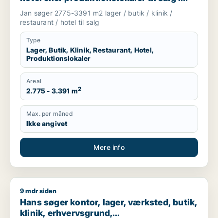
Høje Taastrup, Ishøj eller Greve m.fl.
Jan søger 2775-3391 m2 lager / butik / klinik /
restaurant / hotel til salg
Type
Lager, Butik, Klinik, Restaurant, Hotel,
Produktionslokaler
Areal
2
2.775 - 3.391 m
Max. per måned
Ikke angivet
Mere info
9 mdr siden
Hans søger kontor, lager, værksted, butik, klinik, erhvervsgr
Hans søger kontor, lager, værksted, butik,
klinik, erhvervsgrund,