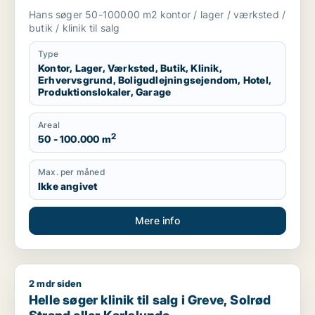
boligudlejningsejendom, hotel,
Hans søger 50-100000 m2 kontor / lager / værksted /
produktionslokaler eller garage til salg i
butik / klinik til salg
Region Sjælland
Type
Kontor, Lager, Værksted, Butik, Klinik,
Erhvervsgrund, Boligudlejningsejendom, Hotel,
Produktionslokaler, Garage
Areal
2
50 - 100.000 m
Max. per måned
Ikke angivet
Mere info
2 mdr siden
Helle søger klinik til salg i Greve, Solrød Strand eller Karlslu
Helle søger klinik til salg i Greve, Solrød