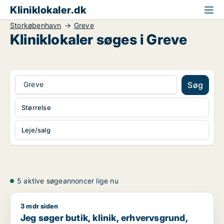
Kliniklokaler.dk
Storkøbenhavn
Greve
Kliniklokaler søges i Greve
Greve
Søg
Størrelse
Leje/salg
5 aktive søgeannoncer lige nu
3 mdr siden
Jeg søger butik, klinik, erhvervsgrund, boligudlejningsejendo
Jeg søger butik, klinik, erhvervsgrund,