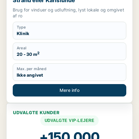
Strand eller Karlslunde
Brug for vinduer og udluftning, lyst lokale og omgivet
af ro
Type
Klinik
Areal
2
20 - 30 m
Max. per måned
Ikke angivet
Mere info
UDVALGTE KUNDER
UDVALGTE VIP-LEJERE
+150.000