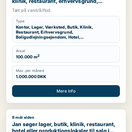
klinik, restaurant, erhvervsgrund,
boligudlejningsejendom, hotel,
Tæt på vand/å/flod.
produktionslokaler eller garage til salg i
Storkøbenhavn
Type
Kontor, Lager, Værksted, Butik, Klinik,
Restaurant, Erhvervsgrund,
Boligudlejningsejendom, Hotel,
Produktionslokaler, Garage
Areal
2
100.000 m
Max. per måned
1.000.000 DKK
Mere info
8 mdr siden
Jan søger lager, butik, klinik, restaurant, hotel eller produktio
Jan søger lager, butik, klinik, restaurant,
hotel eller produktionslokaler til salg i