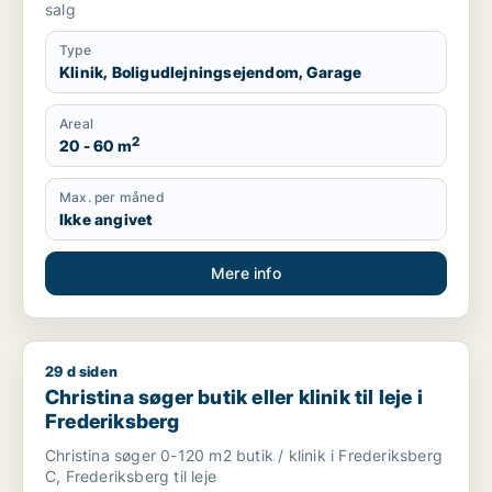
salg
Type
Klinik, Boligudlejningsejendom, Garage
Areal
2
20 - 60 m
Max. per måned
Ikke angivet
Mere info
29 d siden
Christina søger butik eller klinik til leje i Frederiksberg
Christina søger butik eller klinik til leje i
Frederiksberg
Christina søger 0-120 m2 butik / klinik i Frederiksberg
C, Frederiksberg til leje