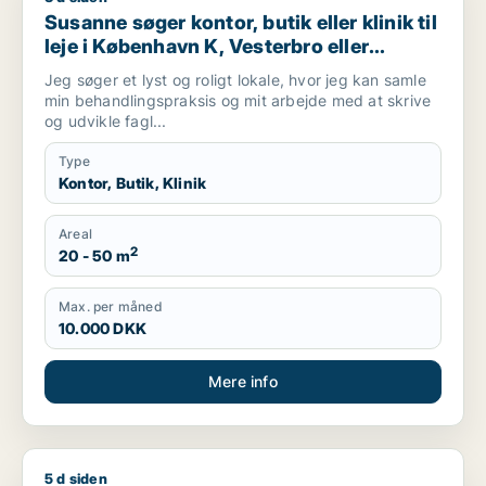
Susanne søger kontor, butik eller klinik til
leje i København K, Vesterbro eller
Frederiksberg m.fl.
Jeg søger et lyst og roligt lokale, hvor jeg kan samle
min behandlingspraksis og mit arbejde med at skrive
og udvikle fagl...
Type
Kontor, Butik, Klinik
Areal
2
20 - 50 m
Max. per måned
10.000 DKK
Mere info
5 d siden
Kitija søger klinik til leje i København