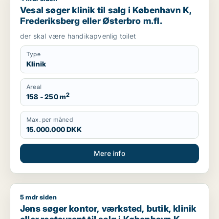
Vesal søger klinik til salg i København K,
Frederiksberg eller Østerbro m.fl.
der skal være handikapvenlig toilet
Type
Klinik
Areal
2
158 - 250 m
Max. per måned
15.000.000 DKK
Mere info
5 mdr siden
Jens søger kontor, værksted, butik, klinik eller restaurant ti
Jens søger kontor, værksted, butik, klinik