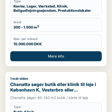
Type
Kontor, Lager, Værksted, Klinik,
Boligudlejningsejendom, Produktionslokaler
Areal
2
300 - 1.500 m
Max. per måned
10.000.000 DKK
Mere info
1 mdr siden
Chanatta søger butik eller klinik til leje i København K, Veste
Chanatta søger butik eller klinik til leje i
København K, Vesterbro eller
Frederiksberg m.fl.
Chanatta søger 40-150 m2 butik / klinik til leje
Type
Butik, Klinik