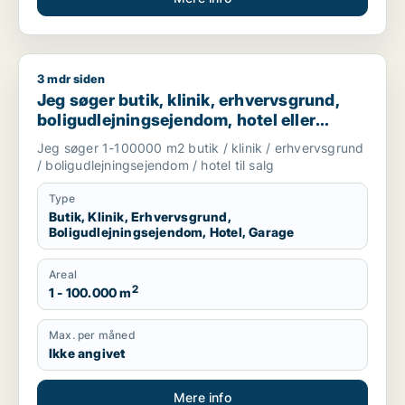
3 mdr siden
Jeg søger butik, klinik, erhvervsgrund, boligudlejningsejendo
Jeg søger butik, klinik, erhvervsgrund,
boligudlejningsejendom, hotel eller
garage til salg i Storkøbenhavn
Jeg søger 1-100000 m2 butik / klinik / erhvervsgrund
/ boligudlejningsejendom / hotel til salg
Type
Butik, Klinik, Erhvervsgrund,
Boligudlejningsejendom, Hotel, Garage
Areal
2
1 - 100.000 m
Max. per måned
Ikke angivet
Mere info