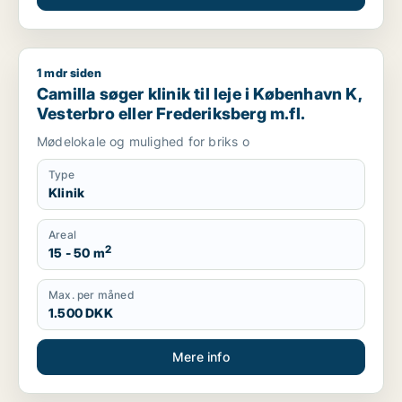
1 mdr siden
Camilla søger klinik til leje i København K, Vesterbro eller Fr
Camilla søger klinik til leje i København K,
Vesterbro eller Frederiksberg m.fl.
Mødelokale og mulighed for briks o
Type
Klinik
Areal
2
15 - 50 m
Max. per måned
1.500 DKK
Mere info