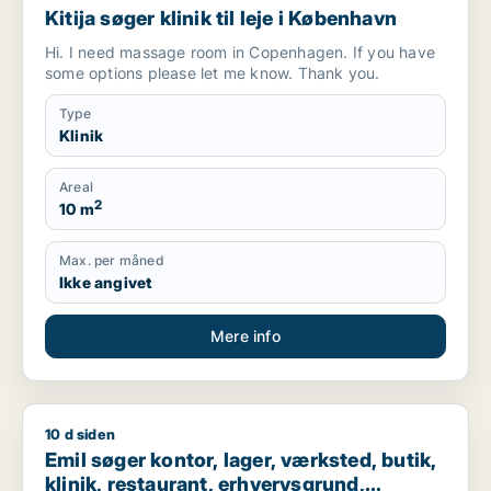
Kitija søger klinik til leje i København
Hi. I need massage room in Copenhagen. If you have
some options please let me know. Thank you.
Type
Klinik
Areal
2
10 m
Max. per måned
Ikke angivet
Mere info
10 d siden
Emil søger kontor, lager, værksted, butik, klinik, restaurant,
Emil søger kontor, lager, værksted, butik,
klinik, restaurant, erhvervsgrund,