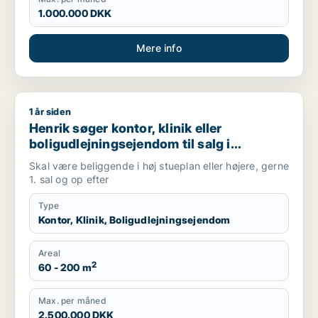
1.000.000 DKK
Mere info
1 år siden
Henrik søger kontor, klinik eller boligudlejningsejendom til s
Henrik søger kontor, klinik eller
boligudlejningsejendom til salg i
København K, Vesterbro eller
Skal være beliggende i høj stueplan eller højere, gerne
Frederiksberg m.fl.
1. sal og op efter
Type
Kontor, Klinik, Boligudlejningsejendom
Areal
2
60 - 200 m
Max. per måned
2.500.000 DKK