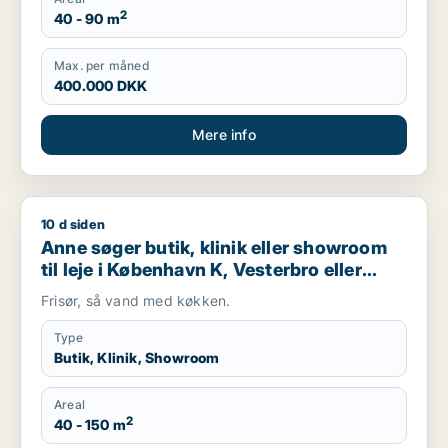
2
40 - 90 m
Max. per måned
400.000 DKK
Mere info
10 d siden
Anne søger butik, klinik eller showroom til leje i København K
Anne søger butik, klinik eller showroom
til leje i København K, Vesterbro eller
Frederiksberg m.fl.
Frisør, så vand med køkken.
Type
Butik, Klinik, Showroom
Areal
2
40 - 150 m