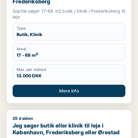
Frederiksberg
Sophie søger 17-68 m2 butik / klinik i Frederiksberg til
leje
Type
Butik, Klinik
Areal
2
17 - 68 m
Max. per måned
13.000 DKK
Mere info
25 d siden
Jeg søger butik eller klinik til leje i København, Frederiksber
Jeg søger butik eller klinik til leje i
København, Frederiksberg eller Ørestad