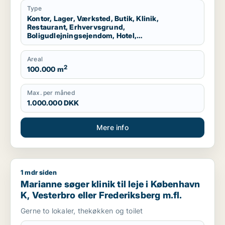
Storkøbenhavn
Type
Kontor, Lager, Værksted, Butik, Klinik,
Restaurant, Erhvervsgrund,
Boligudlejningsejendom, Hotel,
Produktionslokaler, Garage
Areal
2
100.000 m
Max. per måned
1.000.000 DKK
Mere info
1 mdr siden
Marianne søger klinik til leje i København K, Vesterbro eller F
Marianne søger klinik til leje i København
K, Vesterbro eller Frederiksberg m.fl.
Gerne to lokaler, thekøkken og toilet