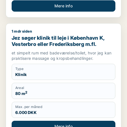
Mere info
1 mdr siden
Jez søger klinik til leje i København K, Vesterbro eller Freder
Jez søger klinik til leje i København K,
Vesterbro eller Frederiksberg m.fl.
et simpelt rum med badeværelse/toilet, hvor jeg kan
praktisere massage og kropsbehandlinger.
Type
Klinik
Areal
2
80 m
Max. per måned
6.000 DKK
Mere info