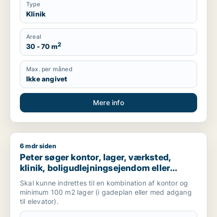
Type
Klinik
Areal
2
30 - 70 m
Max. per måned
Ikke angivet
Mere info
6 mdr siden
Peter søger kontor, lager, værksted, klinik, boligudlejningsej
Peter søger kontor, lager, værksted,
klinik, boligudlejningsejendom eller
produktionslokaler til salg i
Skal kunne indrettes til en kombination af kontor og
Frederiksberg, Østerbro eller Nordhavn
minimum 100 m2 lager (i gadeplan eller med adgang
m.fl.
til elevator).