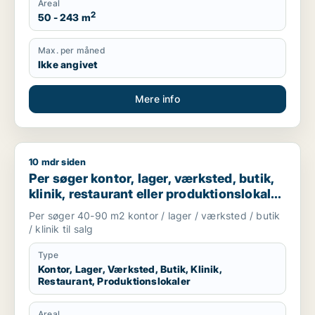
Areal
2
50 - 243 m
Max. per måned
Ikke angivet
Mere info
10 mdr siden
Per søger kontor, lager, værksted, butik, klinik, restaurant e
Per søger kontor, lager, værksted, butik,
klinik, restaurant eller produktionslokaler
til salg i Frederiksberg, København NV
Per søger 40-90 m2 kontor / lager / værksted / butik
eller Valby m.fl.
/ klinik til salg
Type
Kontor, Lager, Værksted, Butik, Klinik,
Restaurant, Produktionslokaler
Areal