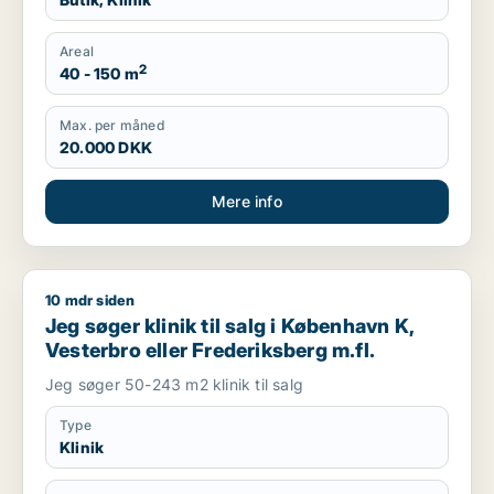
Areal
2
40 - 150 m
Max. per måned
20.000 DKK
Mere info
10 mdr siden
Jeg søger klinik til salg i København K, Vesterbro eller Frede
Jeg søger klinik til salg i København K,
Vesterbro eller Frederiksberg m.fl.
Jeg søger 50-243 m2 klinik til salg
Type
Klinik