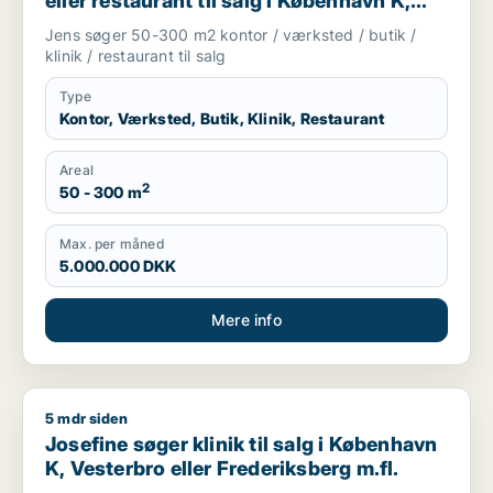
eller restaurant til salg i København K,
Vesterbro eller Frederiksberg m.fl.
Jens søger 50-300 m2 kontor / værksted / butik /
klinik / restaurant til salg
Type
Kontor, Værksted, Butik, Klinik, Restaurant
Areal
2
50 - 300 m
Max. per måned
5.000.000 DKK
Mere info
5 mdr siden
Josefine søger klinik til salg i København K, Vesterbro eller F
Josefine søger klinik til salg i København
K, Vesterbro eller Frederiksberg m.fl.