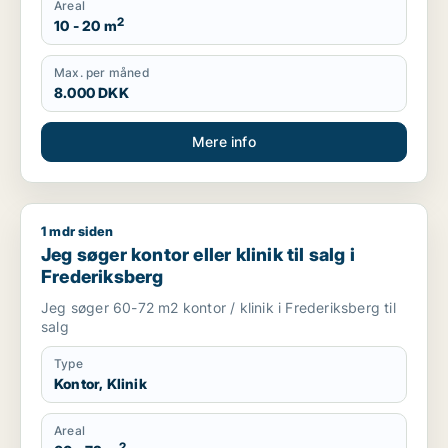
Areal
2
10 - 20 m
Max. per måned
8.000 DKK
Mere info
1 mdr siden
Jeg søger kontor eller klinik til salg i Frederiksberg
Jeg søger kontor eller klinik til salg i
Frederiksberg
Jeg søger 60-72 m2 kontor / klinik i Frederiksberg til
salg
Type
Kontor, Klinik
Areal
2