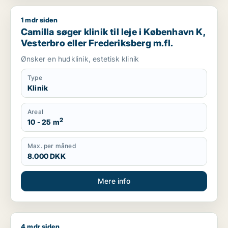
1 mdr siden
Camilla søger klinik til leje i København K, Vesterbro eller Fr
Camilla søger klinik til leje i København K,
Vesterbro eller Frederiksberg m.fl.
Ønsker en hudklinik, estetisk klinik
Type
Klinik
Areal
2
10 - 25 m
Max. per måned
8.000 DKK
Mere info
4 mdr siden
Vesal søger klinik til salg i København K, Frederiksberg eller 