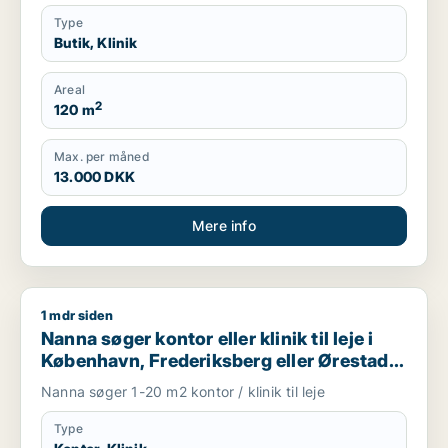
Type
Butik, Klinik
Areal
2
120 m
Max. per måned
13.000 DKK
Mere info
1 mdr siden
Nanna søger kontor eller klinik til leje i København, Frederiks
Nanna søger kontor eller klinik til leje i
København, Frederiksberg eller Ørestad
m.fl.
Nanna søger 1-20 m2 kontor / klinik til leje
Type