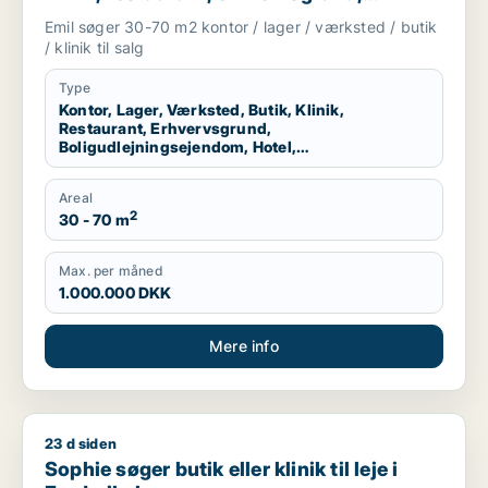
boligudlejningsejendom, hotel,
Emil søger 30-70 m2 kontor / lager / værksted / butik
produktionslokaler eller garage til salg i
/ klinik til salg
København K, Vesterbro eller
Frederiksberg m.fl.
Type
Kontor, Lager, Værksted, Butik, Klinik,
Restaurant, Erhvervsgrund,
Boligudlejningsejendom, Hotel,
Produktionslokaler, Garage
Areal
2
30 - 70 m
Max. per måned
1.000.000 DKK
Mere info
23 d siden
Sophie søger butik eller klinik til leje i Frederiksberg
Sophie søger butik eller klinik til leje i