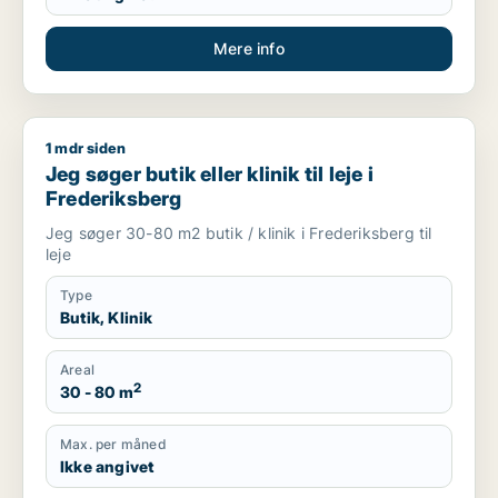
Mere info
1 mdr siden
Jeg søger butik eller klinik til leje i Frederiksberg
Jeg søger butik eller klinik til leje i
Frederiksberg
Jeg søger 30-80 m2 butik / klinik i Frederiksberg til
leje
Type
Butik, Klinik
Areal
2
30 - 80 m
Max. per måned
Ikke angivet