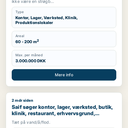
ikke være en strøgb...
Type
Kontor, Lager, Værksted, Klinik,
Produktionslokaler
Areal
2
60 - 200 m
Max. per måned
3.000.000 DKK
Mere info
2 mdr siden
Saif søger kontor, lager, værksted, butik, klinik, restaurant
Saif søger kontor, lager, værksted, butik,
klinik, restaurant, erhvervsgrund,
boligudlejningsejendom, hotel,
Tæt på vand/å/flod.
produktionslokaler eller garage til salg i