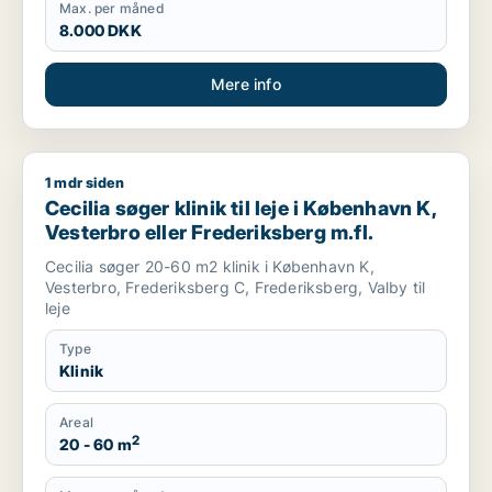
Max. per måned
8.000 DKK
Mere info
1 mdr siden
Cecilia søger klinik til leje i København K, Vesterbro eller Fre
Cecilia søger klinik til leje i København K,
Vesterbro eller Frederiksberg m.fl.
Cecilia søger 20-60 m2 klinik i København K,
Vesterbro, Frederiksberg C, Frederiksberg, Valby til
leje
Type
Klinik
Areal
2
20 - 60 m