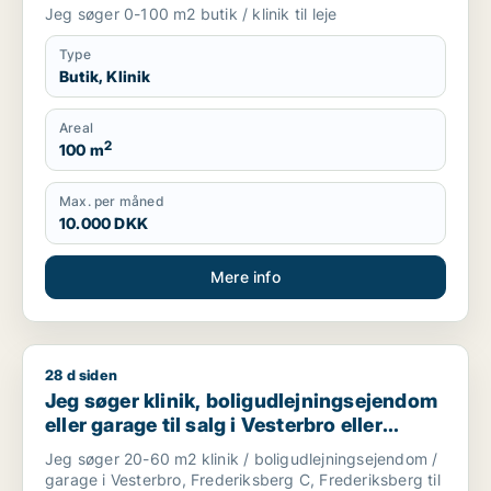
Jeg søger 0-100 m2 butik / klinik til leje
Type
Butik, Klinik
Areal
2
100 m
Max. per måned
10.000 DKK
Mere info
28 d siden
Jeg søger klinik, boligudlejningsejendom eller garage til salg
Jeg søger klinik, boligudlejningsejendom
eller garage til salg i Vesterbro eller
Frederiksberg
Jeg søger 20-60 m2 klinik / boligudlejningsejendom /
garage i Vesterbro, Frederiksberg C, Frederiksberg til