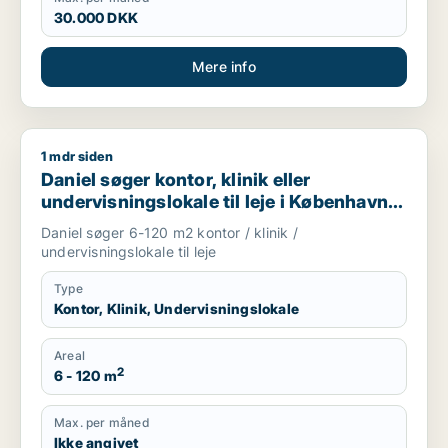
30.000 DKK
Mere info
1 mdr siden
Daniel søger kontor, klinik eller undervisningslokale til leje 
Daniel søger kontor, klinik eller
undervisningslokale til leje i København
K, Vesterbro eller Frederiksberg m.fl.
Daniel søger 6-120 m2 kontor / klinik /
undervisningslokale til leje
Type
Kontor, Klinik, Undervisningslokale
Areal
2
6 - 120 m
Max. per måned
Ikke angivet