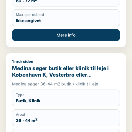
60 - 72 m
Max. per måned
Ikke angivet
Mere info
1 mdr siden
Medina søger butik eller klinik til leje i København K, Vesterb
Medina søger butik eller klinik til leje i
København K, Vesterbro eller
Frederiksberg m.fl.
Medina søger 36-44 m2 butik / klinik til leje
Type
Butik, Klinik
Areal
2
36 - 44 m