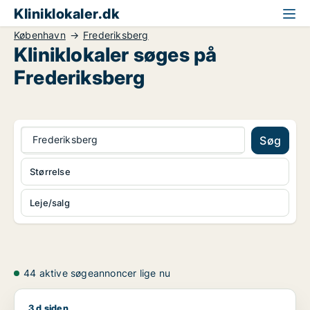
Kliniklokaler.dk
København
Frederiksberg
Kliniklokaler søges på
Frederiksberg
Frederiksberg
Søg
Størrelse
Leje/salg
44 aktive søgeannoncer lige nu
3 d siden
Susanne søger kontor, butik eller klinik til leje i København K