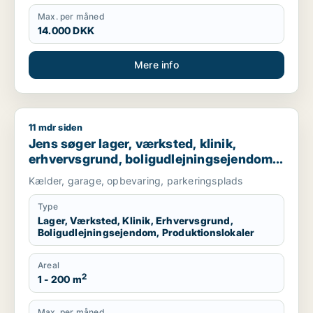
Max. per måned
14.000 DKK
Mere info
11 mdr siden
Jens søger lager, værksted, klinik, erhvervsgrund, boligudlej
Jens søger lager, værksted, klinik,
erhvervsgrund, boligudlejningsejendom
eller produktionslokaler til salg i
Kælder, garage, opbevaring, parkeringsplads
København K, Vesterbro eller
Frederiksberg m.fl.
Type
Lager, Værksted, Klinik, Erhvervsgrund,
Boligudlejningsejendom, Produktionslokaler
Areal
2
1 - 200 m
Max. per måned