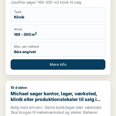
Josefine søger 169-300 m2 klinik til salg
Type
Klinik
Areal
2
169 - 300 m
Max. per måned
Ikke angivet
Mere info
10 d siden
Michael søger kontor, lager, værksted, klinik eller produktio
Michael søger kontor, lager, værksted,
klinik eller produktionslokaler til salg i
København, Kongens Lyngby eller
Bolig med erhverv. Gerne butik/lager eller værksted.
Gentofte m.fl.
Skal bruges til møbelværksted og atelier. Behøver