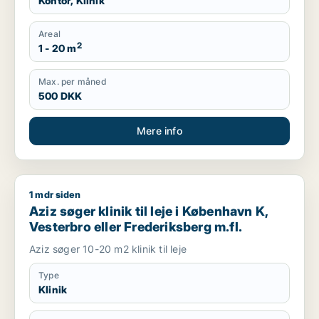
Kontor, Klinik
Areal
2
1 - 20 m
Max. per måned
500 DKK
Mere info
1 mdr siden
Aziz søger klinik til leje i København K, Vesterbro eller Freder
Aziz søger klinik til leje i København K,
Vesterbro eller Frederiksberg m.fl.
Aziz søger 10-20 m2 klinik til leje
Type
Klinik