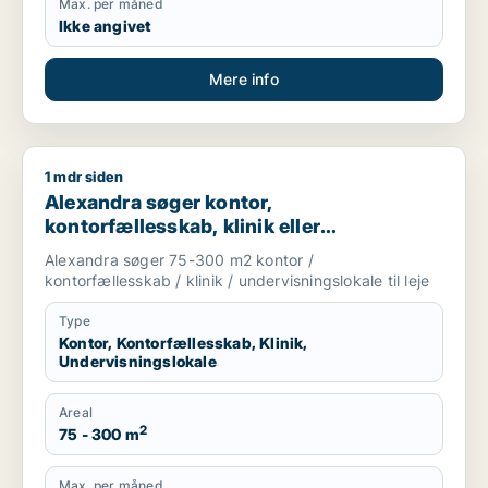
Max. per måned
Ikke angivet
Mere info
1 mdr siden
Alexandra søger kontor, kontorfællesskab, klinik eller undervi
Alexandra søger kontor,
kontorfællesskab, klinik eller
undervisningslokale til leje i København
Alexandra søger 75-300 m2 kontor /
kontorfællesskab / klinik / undervisningslokale til leje
Type
Kontor, Kontorfællesskab, Klinik,
Undervisningslokale
Areal
2
75 - 300 m
Max. per måned