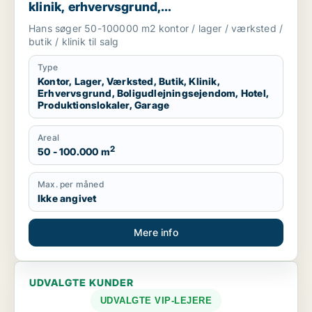
klinik, erhvervsgrund,
boligudlejningsejendom, hotel,
Hans søger 50-100000 m2 kontor / lager / værksted /
produktionslokaler eller garage til salg i
butik / klinik til salg
Region Sjælland
Type
Kontor, Lager, Værksted, Butik, Klinik,
Erhvervsgrund, Boligudlejningsejendom, Hotel,
Produktionslokaler, Garage
Areal
2
50 - 100.000 m
Max. per måned
Ikke angivet
Mere info
UDVALGTE KUNDER
UDVALGTE VIP-LEJERE