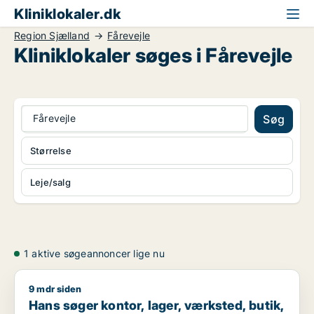
Kliniklokaler.dk
Region Sjælland
Fårevejle
Kliniklokaler søges i Fårevejle
Fårevejle
Søg
Størrelse
Leje/salg
1 aktive søgeannoncer lige nu
9 mdr siden
Hans søger kontor, lager, værksted, butik, klinik, erhvervsgr
Hans søger kontor, lager, værksted, butik,