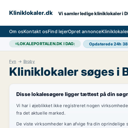
Kliniklokaler.dk
Vi samler ledige kliniklokaler i 
Om os
Kontakt os
Find lejer
Opret annonce
Kliniklokal
LOKALEPORTALEN.DK I DAG:
Opdaterede 24h
38
Fyn
Broby
Kliniklokaler søges i 
Disse lokalesøgere ligger tættest på din søg
Vi har i øjeblikket ikke registreret nogen virksomhed
fra det aktuelle marked.
De viste virksomheder kan afvige fra din oprindelige 