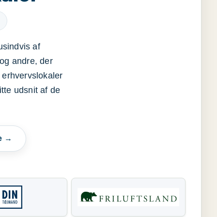
usindvis af
og andre, der
 erhvervslokaler
itte udsnit af de
e →