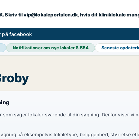
DK. Skriv til vip@lokaleportalen.dk, hvis dit kliniklokale man
er på facebook
Notifikationer om nye lokaler
8.554
Seneste opdater
Broby
ning
er som søger lokaler svarende til din søgning. Derfor viser vi
søgning på eksempelvis lokaletype, beliggenhed, størrelse elle