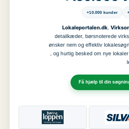
+10.000 kunder
Lokaleportalen.dk
Virkso
,
detailkæder, børsnoterede vir
ønsker nem og effektiv lokalesøg
, og hurtig besked om nye lokaler t
Få hjælp til din søgnin