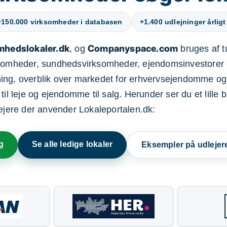
+150.000 virksomheder i databasen
+1.400 udlejninger årligt
mhedslokaler.dk
Companyspace.com
, og
bruges af t
ksomheder, sundhedsvirksomheder, ejendomsinvestorer 
ning, overblik over markedet for erhvervsejendomme og
il leje og ejendomme til salg. Herunder ser du et lille b
lejere der anvender Lokaleportalen.dk:
g
Se alle ledige lokaler
Eksempler på udlejer