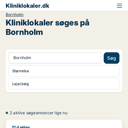
Kliniklokaler.dk
Bornholm
Kliniklokaler søges på
Bornholm
Bornholm
Søg
Størrelse
Leje/salg
2 aktive søgeannoncer lige nu
21 d siden
Jeg søger klinik til leje i Rønne