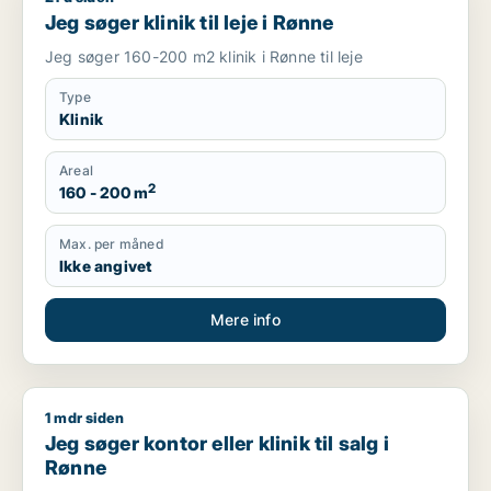
Jeg søger klinik til leje i Rønne
Jeg søger 160-200 m2 klinik i Rønne til leje
Type
Klinik
Areal
2
160 - 200 m
Max. per måned
Ikke angivet
Mere info
1 mdr siden
Jeg søger kontor eller klinik til salg i Rønne
Jeg søger kontor eller klinik til salg i
Rønne