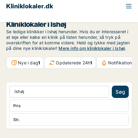
Kliniklokaler.dk
Storkøbenhavn
Ishøj
Kliniklokaler i Ishøj
Se ledige klinikker i Ishøj herunder. Hvis du er interesseret i
at leje eller købe en klinik på listen herunder, så tryk på
overskriften for at komme videre. Held og lykke med jagten
på dine nye kliniklokaler!
Mere info om kliniklokaler i Ishøj
.
Nye i dag
1
Opdaterede 24h
1
Notifikationer
Ishøj
Søg
Pris
Str.