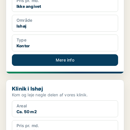
Pris pr. md.
Ikke angivet
Område
Ishøj
Type
Kontor
Mere info
Klinik i Ishøj
Klinik i Ishøj
Kom og leje negle delen af vores klinik.
Areal
Ca. 50 m2
Pris pr. md.