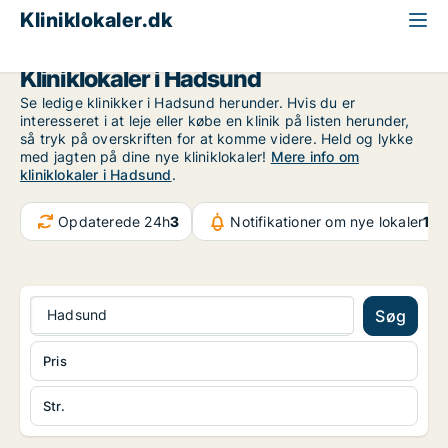
Kliniklokaler.dk
Region Nordjylland
Hadsund
Kliniklokaler i Hadsund
Se ledige klinikker i Hadsund herunder. Hvis du er
interesseret i at leje eller købe en klinik på listen herunder,
så tryk på overskriften for at komme videre. Held og lykke
med jagten på dine nye kliniklokaler!
Mere info om
kliniklokaler i Hadsund
.
Opdaterede 24h
3
Notifikationer om nye lokaler
107
Hadsund
Søg
Pris
Str.