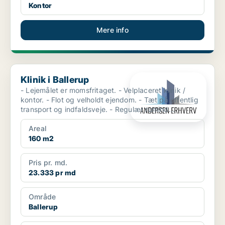
Kontor
Mere info
Klinik i Ballerup
Klinik i Ballerup
- Lejemålet er momsfritaget. - Velplaceret klinik /
kontor. - Flot og velholdt ejendom. - Tæt på offentlig
transport og indfaldsveje. - Regulær rumind...
Areal
160 m2
Pris pr. md.
23.333 pr md
Område
Ballerup