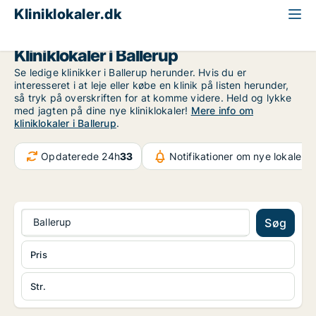
Kliniklokaler.dk
Storkøbenhavn
Ballerup
Kliniklokaler i Ballerup
Se ledige klinikker i Ballerup herunder. Hvis du er
interesseret i at leje eller købe en klinik på listen herunder,
så tryk på overskriften for at komme videre. Held og lykke
med jagten på dine nye kliniklokaler!
Mere info om
kliniklokaler i Ballerup
.
Opdaterede 24h
33
Notifikationer om nye lokaler
3
Ballerup
Søg
Pris
Str.