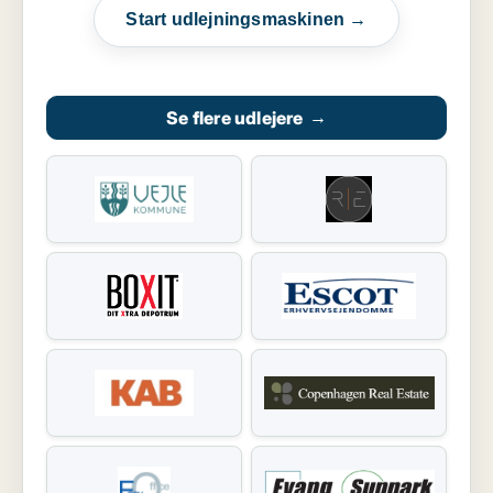
Start udlejningsmaskinen →
Se flere udlejere
→