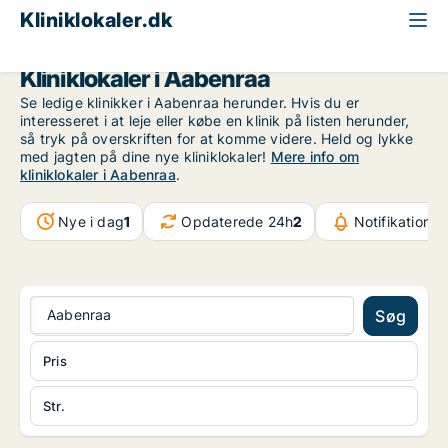
Kliniklokaler.dk
Region Sydjylland
Aabenraa
Kliniklokaler i Aabenraa
Se ledige klinikker i Aabenraa herunder. Hvis du er
interesseret i at leje eller købe en klinik på listen herunder,
så tryk på overskriften for at komme videre. Held og lykke
med jagten på dine nye kliniklokaler!
Mere info om
kliniklokaler i Aabenraa
.
Nye i dag
1
Opdaterede 24h
2
Notifikationer
Aabenraa
Søg
Pris
Str.