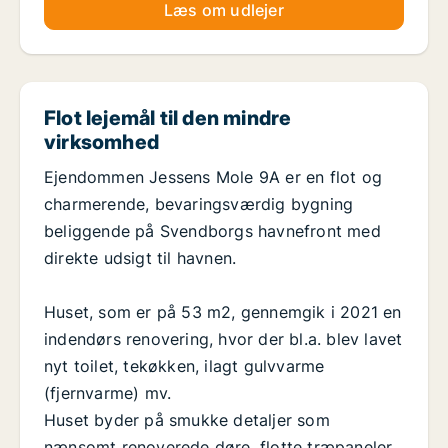
Læs om udlejer
Flot lejemål til den mindre
virksomhed
Ejendommen Jessens Mole 9A er en flot og
charmerende, bevaringsværdig bygning
beliggende på Svendborgs havnefront med
direkte udsigt til havnen.
Huset, som er på 53 m2, gennemgik i 2021 en
indendørs renovering, hvor der bl.a. blev lavet
nyt toilet, tekøkken, ilagt gulvvarme
(fjernvarme) mv.
Huset byder på smukke detaljer som
nænsomt renoverede døre, flotte træpaneler