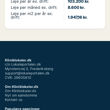
Leje per år ex. drift:
103.200 kr.
Leje per måned ex. drift:
8.600 kr.
Leje per m2 per år ex.
drift:
1.947,16 kr.
Kliniklokaler.dk
c/o Lokaleportalen.dk
Mynstersvej 3, Frederiksberg
support@lokaleportalen.dk
CVR: 29605610
Om Kliniklokaler.dk
Om Kliniklokaler.dk
Nyt om ejendomme
Kontakt os
Populære søgninger