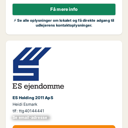
Få mere info
⚡ Se alle oplysninger om lokalet og få direkte adgang til
udlejerens kontaktoplysninger.
ES Holding 2011 ApS
Heidi Esmark
tlf: ttg40144441
Se email-adresse
xxxxxxxxxxxxxxxx