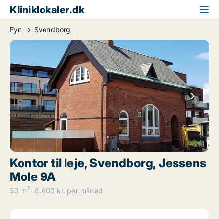
Kliniklokaler.dk
Fyn
Svendborg
Kontor til leje, Svendborg, Jessens
Mole 9A
2
53 m
8.600 kr. per måned