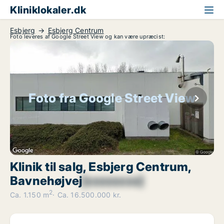
Kliniklokaler.dk
Esbjerg
Esbjerg Centrum
Foto leveres af Google Street View og kan være upræcist:
Foto fra Google Street View
Klinik til salg, Esbjerg Centrum,
Bavnehøjvej
[xxxxxxxx]
2
Ca. 1.150 m
Ca. 16.500.000 kr.